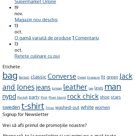
Supermarket Online
19
nov.
Magazin nou deschis
13
oct.
O gamă variată de produse
1
Comentariu
13
oct.
Rețete culinare cu pui
Etichete
bag
Jack
Converse
classic
fit
green
Barbati
Diesel
Exposure
man
leather
and Jones
jeans
levis
Jumper
Lee
rock chick
nypd
party
shoe
stars
Pantofi
Pink
River Island
t-shirt
sweden
white
washed-out
women
Tricou
Signup for Newsletter
Vrei să afli primul de promoțiile noastre?
Abonează-te la newsletter și vei primi pe e-mail toate