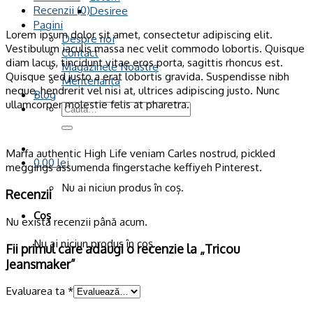
Recenzii (0)
Desiree
Pagini
Lorem ipsum dolor sit amet, consectetur adipiscing elit.
Despre noi
Vestibulum iaculis massa nec velit commodo lobortis. Quisque
Contact
diam lacus, tincidunt vitae eros porta, sagittis rhoncus est.
Magazinele Noastre
Quisque sed justo a erat lobortis gravida. Suspendisse nibh
Mentenanta
neque, hendrerit vel nisi at, ultrices adipiscing justo. Nunc
Blog
ullamcorper molestie felis at pharetra.
Caută
după:
Marfa authentic High Life veniam Carles nostrud, pickled
0,00
lei
meggings assumenda fingerstache keffiyeh Pinterest.
Nu ai niciun produs în coș.
Recenzii
Coș
Nu există recenzii până acum.
Nu ai niciun produs în coș.
Fii primul care adaugi o recenzie la „Tricou
Jeansmaker”
Evaluarea ta
*