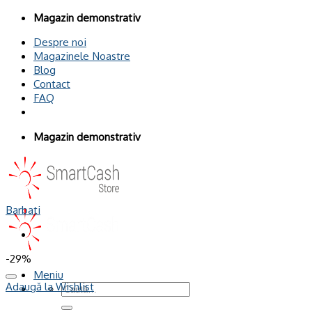
Omiteți
Magazin demonstrativ
conținutul
Despre noi
Magazinele Noastre
Blog
Contact
FAQ
Magazin demonstrativ
Barbati
-29%
Meniu
Adaugă la Wishlist
Caută
după: