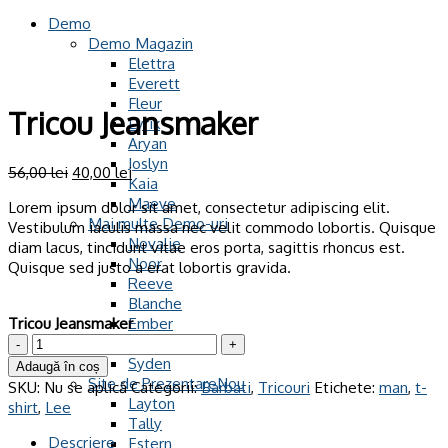
Demo
Demo Magazin
Elettra
Everett
Fleur
Tricou Jeansmaker
Lyrik
Aryan
Joslyn
56,00
lei
40,00
lei
Kaia
Maeve
Lorem ipsum dolor sit amet, consectetur adipiscing elit.
Mai multe Demo-uri
Vestibulum iaculis massa nec velit commodo lobortis. Quisque
Novalie
diam lacus, tincidunt vitae eros porta, sagittis rhoncus est.
Noor
Quisque sed justo a erat lobortis gravida.
Reeve
Blanche
Tricou Jeansmaker
Ember
Cantitate
Blossom
Tricou
Syden
Adaugă în coș
Jeansmaker
Site de Prezentare
SKU:
Nu se aplică
Categorii:
Barbati
,
Tricouri
Etichete:
man
,
t-
Layton
shirt
,
Lee
Tally
Descriere
Estern