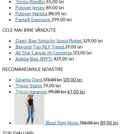
Tricou Rondliz
65,00
lei
Pulover Jersey
89,00
lei
Pulover Harizsa
88,00
lei
Pantofi Exposure
299,00
lei
CELE MAI BINE VÂNDUTE
Daisy Bag Sonia by Sonia Rykiel
329,00
lei
Beyond Top NLY Trend
29,00
lei
All Star Canvas Hi Converse
123,00
lei
Adelia Bag, NYPD
429,00
lei
RECOMANDARILE NOASTRE
Geanta Creol
173,00
lei
120,00
lei
Tricou Starts
79,00
lei
Tricou Varanise
99,00
lei
67,00
lei
Blugi Slim Noisy
130,00
lei
89,00
lei
TOP EVALUARI