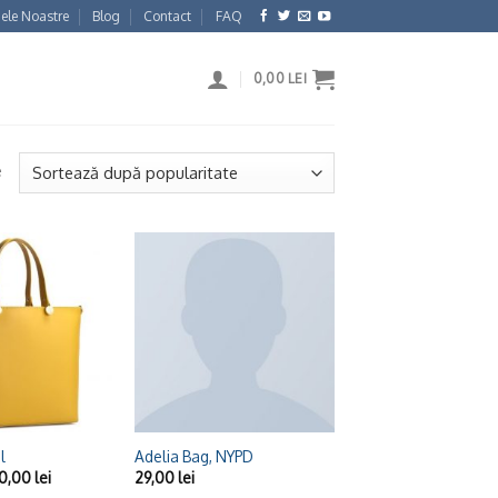
ele Noastre
Blog
Contact
FAQ
0,00
LEI
e
Adaugă
Adaugă
la
la
Wishlist
Wishlist
+
l
Adelia Bag, NYPD
20,00
lei
29,00
lei