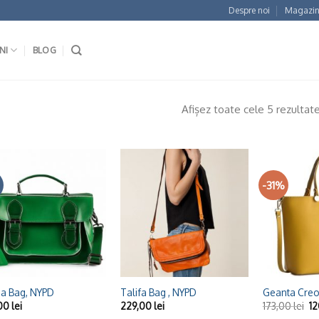
Despre noi
Magazin
NI
BLOG
Afișez toate cele 5 rezultat
-31%
Adaugă
Adaugă
la
la
Wishlist
Wishlist
+
+
ia Bag, NYPD
Talifa Bag , NYPD
Geanta Creo
,00
lei
229,00
lei
173,00
lei
1