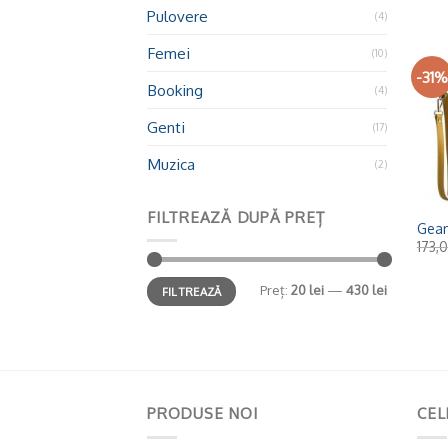
Pulovere
(4)
Femei
(10)
-31%
Booking
(4)
Genti
(17)
Muzica
(2)
+
FILTREAZĂ DUPĂ PREȚ
Gean
173,
Preț:
20 lei
—
430 lei
FILTREAZĂ
PRODUSE NOI
CEL