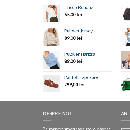
Tricou Rondliz
65,00
lei
Pulover Jersey
89,00
lei
Pulover Harizsa
88,00
lei
Pantofi Exposure
299,00
lei
DESPRE NOI
ART
Pe market.smartcash.store găsești