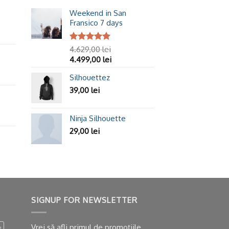
Weekend in San
Fransico 7 days
Evaluat la
4.629,00
lei
5.00
din 5
4.499,00
lei
Silhouettez
39,00
lei
Ninja Silhouette
29,00
lei
SIGNUP FOR NEWSLETTER
Vrei să afli primul de promoțiile
e