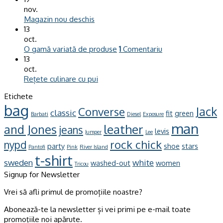
nov.
Magazin nou deschis
13
oct.
O gamă variată de produse
1
Comentariu
13
oct.
Rețete culinare cu pui
Etichete
bag
Jack
Converse
classic
fit
green
Barbati
Diesel
Exposure
man
leather
and Jones
jeans
levis
Jumper
Lee
rock chick
nypd
party
shoe
stars
Pantofi
Pink
River Island
t-shirt
sweden
white
washed-out
women
Tricou
Signup for Newsletter
Vrei să afli primul de promoțiile noastre?
Abonează-te la newsletter și vei primi pe e-mail toate
promoțiile noi apărute.