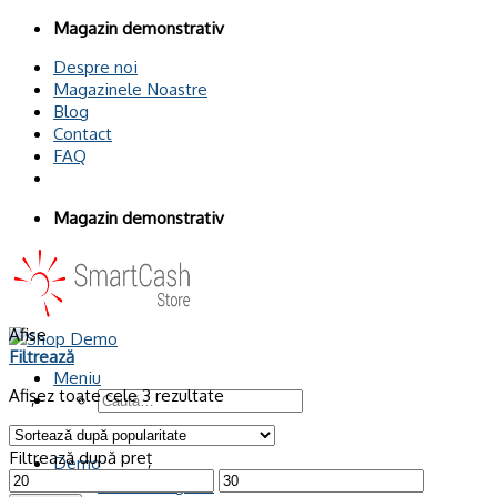
Omiteți
Magazin demonstrativ
conținutul
Despre noi
Magazinele Noastre
Blog
Contact
FAQ
Magazin demonstrativ
Afise
Filtrează
Meniu
Afișez toate cele 3 rezultate
Caută
după:
Filtrează după preț
Demo
Demo Magazin