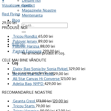
+
Despre noi
Vizualizare rapidă
Contact
Magazinele Noastre
Red Flying
Mentenanta
Blog
29,00
lei
Caută
PRODUSE NOI
după:
Tricou Rondliz
65,00
lei
Pulover Jersey
89,00
lei
0,00
lei
Pulover Harizsa
88,00
lei
Pantofi Exposure
299,00
lei
Nu ai niciun produs în coș.
CELE MAI BINE VÂNDUTE
Coș
Daisy Bag Sonia by Sonia Rykiel
329,00
lei
Nu ai niciun produs în coș.
Beyond Top NLY Trend
29,00
lei
All Star Canvas Hi Converse
123,00
lei
Adelia Bag, NYPD
429,00
lei
RECOMANDARILE NOASTRE
Geanta Creol
173,00
lei
120,00
lei
Tricou Starts
79,00
lei
Tricou Varanise
99,00
lei
67,00
lei