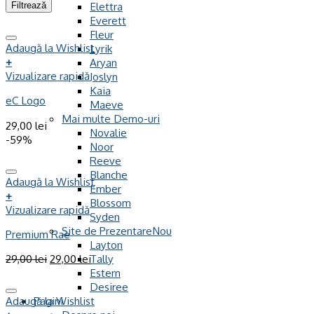
Elettra
Filtrează
Everett
Fleur
Adaugă la Wishlist
Lyrik
+
Aryan
Vizualizare rapidă
Joslyn
Kaia
eC Logo
Maeve
Mai multe Demo-uri
29,00
lei
Novalie
-59%
Noor
Reeve
Blanche
Adaugă la Wishlist
Ember
+
Blossom
Vizualizare rapidă
Syden
Site de Prezentare
Premium Rae
Layton
29,00
lei
29,00
lei
Tally
Estern
Desiree
Adaugă la Wishlist
Pagini