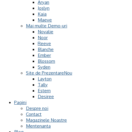
Aryan
Joslyn
Kaia
Maeve
Mai multe Demo-uri
Novalie
Noor
Reeve
Blanche
Ember
Blossom
Syden
Site de Prezentare
Layton
Tally
Estern
Desiree
Pagini
Despre noi
Contact
Magazinele Noastre
Mentenanta
Blog