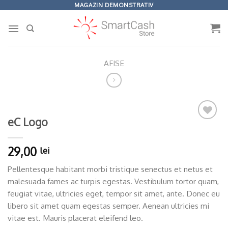
Omiteți
MAGAZIN DEMONSTRATIV
conținutul
AFISE
eC Logo
Adaugă
la
Wishlist
29,00
lei
Pellentesque habitant morbi tristique senectus et netus et
malesuada fames ac turpis egestas. Vestibulum tortor quam,
feugiat vitae, ultricies eget, tempor sit amet, ante. Donec eu
libero sit amet quam egestas semper. Aenean ultricies mi
vitae est. Mauris placerat eleifend leo.