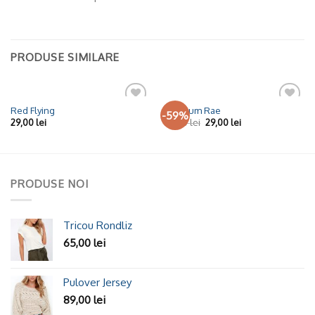
PRODUSE SIMILARE
Red Flying
Premium Rae
-59%
Adaugă
Adaugă
29,00
lei
29,00
lei
29,00
lei
la
la
Wishlist
Wishlist
PRODUSE NOI
Tricou Rondliz
65,00
lei
Pulover Jersey
89,00
lei