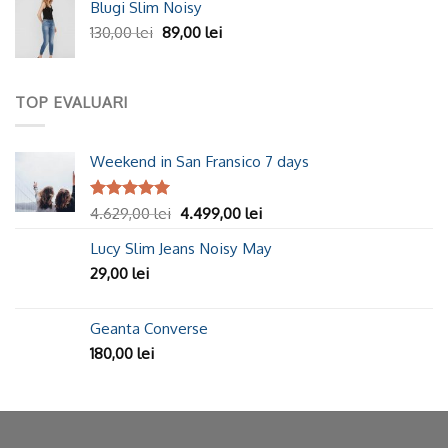
Blugi Slim Noisy
130,00
lei
89,00
lei
TOP EVALUARI
Weekend in San Fransico 7 days
Evaluat la
4.629,00
lei
4.499,00
lei
5.00
din 5
Lucy Slim Jeans Noisy May
29,00
lei
Geanta Converse
180,00
lei