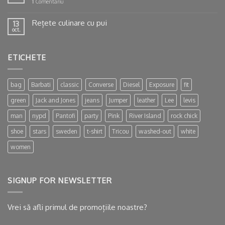
1
Comentariu
Rețete culinare cu pui
13
oct.
ETICHETE
bag
Barbati
classic
Converse
Diesel
Exposure
fit
green
Jack and Jones
jeans
Jumper
leather
Lee
levis
man
nypd
Pantofi
party
Pink
River Island
rock chick
shoe
stars
sweden
t-shirt
Tricou
washed-out
white
women
SIGNUP FOR NEWSLETTER
Vrei să afli primul de promoțiile noastre?