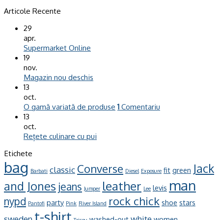
Articole Recente
29
apr.
Supermarket Online
19
nov.
Magazin nou deschis
13
oct.
O gamă variată de produse
1
Comentariu
13
oct.
Rețete culinare cu pui
Etichete
bag
Jack
Converse
classic
fit
green
Barbati
Diesel
Exposure
man
leather
and Jones
jeans
levis
Jumper
Lee
rock chick
nypd
party
shoe
stars
Pantofi
Pink
River Island
t-shirt
sweden
white
washed-out
women