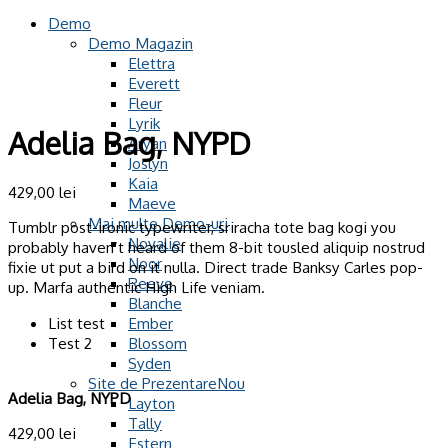
Demo
Demo Magazin
Elettra
Everett
Fleur
Lyrik
Adelia Bag, NYPD
Aryan
Joslyn
Kaia
429,00
lei
Maeve
Mai multe Demo-uri
Tumblr post-ironic typewriter, sriracha tote bag kogi you
Novalie
probably haven’t heard of them 8-bit tousled aliquip nostrud
Noor
fixie ut put a bird on it nulla. Direct trade Banksy Carles pop-
Reeve
up. Marfa authentic High Life veniam.
Blanche
List test
Ember
Test 2
Blossom
Syden
Site de Prezentare
Adelia Bag, NYPD
Layton
Tally
429,00
lei
Estern