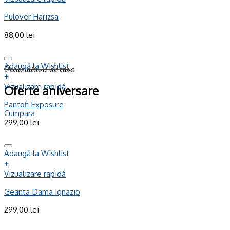
Pulover Harizsa
88,00
lei
Adaugă la Wishlist
Decaoratiuni de casa
+
Vizualizare rapidă
Oferte aniversare
Pantofi Exposure
Cumpara
299,00
lei
Adaugă la Wishlist
+
Vizualizare rapidă
Geanta Dama Ignazio
299,00
lei