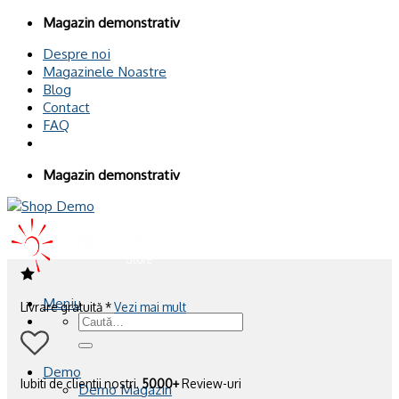
Omiteți
Magazin demonstrativ
conținutul
Despre noi
Magazinele Noastre
Blog
Contact
FAQ
Magazin demonstrativ
Meniu
Livrare gratuită *
Vezi mai mult
Caută
după:
Demo
Iubiti de clientii nostri.
5000+
Review-uri
Demo Magazin