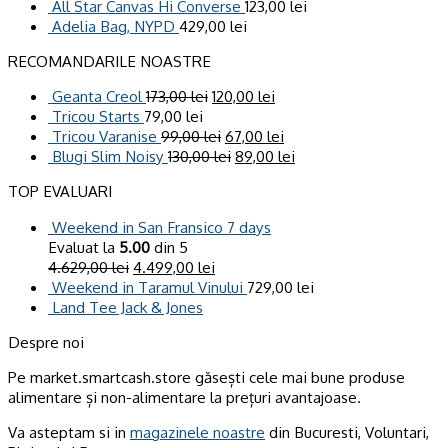
All Star Canvas Hi Converse
123,00
lei
Adelia Bag, NYPD
429,00
lei
RECOMANDARILE NOASTRE
Geanta Creol
173,00
lei
120,00
lei
Tricou Starts
79,00
lei
Tricou Varanise
99,00
lei
67,00
lei
Blugi Slim Noisy
130,00
lei
89,00
lei
TOP EVALUARI
Weekend in San Fransico 7 days
Evaluat la
5.00
din 5
4.629,00
lei
4.499,00
lei
Weekend in Taramul Vinului
729,00
lei
Land Tee Jack & Jones
Despre noi
Pe market.smartcash.store găsești cele mai bune produse
alimentare și non-alimentare la prețuri avantajoase.
Va asteptam si in
magazinele noastre
din Bucuresti, Voluntari,