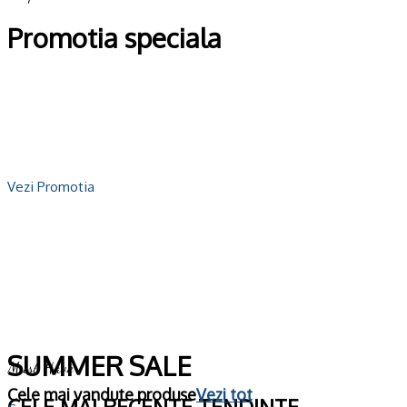
Promotia speciala
Vezi Promotia
SUMMER SALE
Must Have
Cele mai vandute produse
Vezi tot