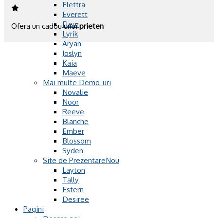
Elettra
Everett
Fleur
Ofera un cadou unui
prieten
Lyrik
Aryan
Joslyn
Kaia
Maeve
Mai multe Demo-uri
Novalie
Noor
Reeve
Blanche
Ember
Blossom
Syden
Site de Prezentare
Layton
Tally
Estern
Desiree
Pagini