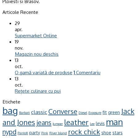
Ploiesti si Brasov.
Articole Recente
29
apr.
Supermarket Online
19
nov.
Magazin nou deschis
13
oct.
O gamă variată de produse
1
Comentariu
13
oct.
Rețete culinare cu pui
Etichete
bag
Jack
Converse
classic
fit
green
Barbati
Diesel
Exposure
man
leather
and Jones
jeans
levis
Jumper
Lee
rock chick
nypd
party
shoe
stars
Pantofi
Pink
River Island