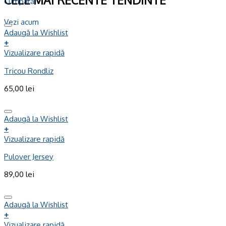
CELE MAI RECENTE TENDINTE
Cumpara
Vezi acum
Adaugă la Wishlist
+
Vizualizare rapidă
Tricou Rondliz
65,00
lei
Adaugă la Wishlist
+
Vizualizare rapidă
Pulover Jersey
89,00
lei
Adaugă la Wishlist
+
Vizualizare rapidă