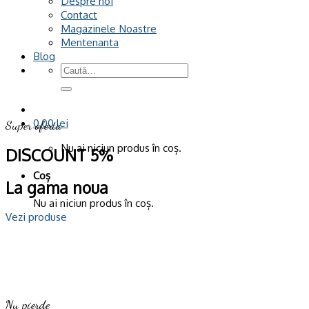
Despre noi
Contact
Magazinele Noastre
Mentenanta
Blog
Caută
după:
0,00
lei
Super oferta
Nu ai niciun produs în coș.
DISCOUNT 5%
Coș
La gama noua
Nu ai niciun produs în coș.
Vezi produse
Nu pierde