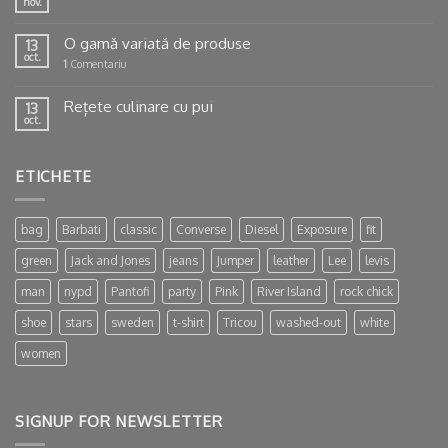
nov.
O gamă variată de produse
13
oct.
1
Comentariu
Rețete culinare cu pui
13
oct.
ETICHETE
bag
Barbati
classic
Converse
Diesel
Exposure
fit
green
Jack and Jones
jeans
Jumper
leather
Lee
levis
man
nypd
Pantofi
party
Pink
River Island
rock chick
shoe
stars
sweden
t-shirt
Tricou
washed-out
white
women
SIGNUP FOR NEWSLETTER