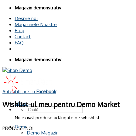
Omiteți
Magazin demonstrativ
conținutul
Despre noi
Magazinele Noastre
Blog
Contact
FAQ
Magazin demonstrativ
Autentificare cu
Facebook
Wishlist-ul meu pentru Demo Market
Meniu
Caută
după:
Nu există produse adăugate pe whishlist
Demo
PRODUSE NOI
Demo Magazin