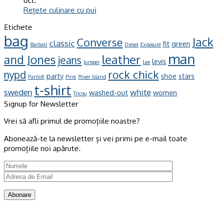
oct.
Rețete culinare cu pui
Etichete
bag
Jack
Converse
classic
fit
green
Barbati
Diesel
Exposure
man
leather
and Jones
jeans
levis
Jumper
Lee
rock chick
nypd
party
shoe
stars
Pantofi
Pink
River Island
t-shirt
sweden
white
washed-out
women
Tricou
Signup for Newsletter
Vrei să afli primul de promoțiile noastre?
Abonează-te la newsletter și vei primi pe e-mail toate
promoțiile noi apărute.