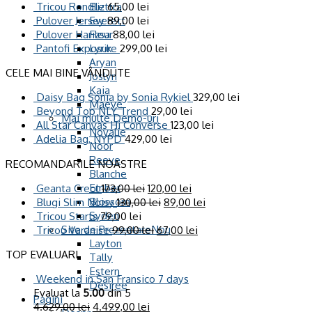
Tricou Rondliz
65,00
lei
Elettra
Pulover Jersey
89,00
lei
Everett
Pulover Harizsa
88,00
lei
Fleur
Pantofi Exposure
299,00
lei
Lyrik
Aryan
CELE MAI BINE VÂNDUTE
Joslyn
Kaia
Daisy Bag Sonia by Sonia Rykiel
329,00
lei
Maeve
Beyond Top NLY Trend
29,00
lei
Mai multe Demo-uri
All Star Canvas Hi Converse
123,00
lei
Novalie
Adelia Bag, NYPD
429,00
lei
Noor
Reeve
RECOMANDARILE NOASTRE
Blanche
Ember
Geanta Creol
173,00
lei
120,00
lei
Blossom
Blugi Slim Noisy
130,00
lei
89,00
lei
Syden
Tricou Starts
79,00
lei
Site de Prezentare
Tricou Varanise
99,00
lei
67,00
lei
Layton
TOP EVALUARI
Tally
Estern
Weekend in San Fransico 7 days
Desiree
Evaluat la
5.00
din 5
Pagini
4.629,00
lei
4.499,00
lei