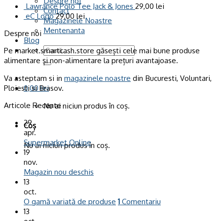
Despre noi
Lawrance Polo Tee Jack & Jones
29,00
lei
Contact
eC Logo
29,00
lei
Magazinele Noastre
Mentenanta
Despre noi
Blog
Caută
Pe market.smartcash.store găsești cele mai bune produse
după:
alimentare și non-alimentare la prețuri avantajoase.
Va asteptam si in
magazinele noastre
din Bucuresti, Voluntari,
Ploiesti si Brasov.
0,00
lei
Articole Recente
Nu ai niciun produs în coș.
29
Coș
apr.
Supermarket Online
Nu ai niciun produs în coș.
19
nov.
Magazin nou deschis
13
oct.
O gamă variată de produse
1
Comentariu
13