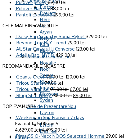
Demo Magazin
Pulover Jersey
89,00
lei
Elettra
Pulover Harizsa
88,00
lei
Everett
Pantofi Exposure
299,00
lei
Fleur
CELE MAI BINE VÂNDUTE
Lyrik
Aryan
Daisy Bag Sonia by Sonia Rykiel
329,00
lei
Joslyn
Beyond Top NLY Trend
29,00
lei
Kaia
All Star Canvas Hi Converse
123,00
lei
Maeve
Adelia Bag, NYPD
429,00
lei
Mai multe Demo-uri
Novalie
RECOMANDARILE NOASTRE
Noor
Reeve
Geanta Creol
173,00
lei
120,00
lei
Blanche
Tricou Starts
79,00
lei
Ember
Tricou Varanise
99,00
lei
67,00
lei
Blossom
Blugi Slim Noisy
130,00
lei
89,00
lei
Syden
Site de Prezentare
TOP EVALUARI
Layton
Weekend in San Fransico 7 days
Tally
Evaluat la
5.00
din 5
Estern
4.629,00
lei
4.499,00
lei
Desiree
Pima SS O-Neck NOOS Selected Homme
29,00
lei
Pagini