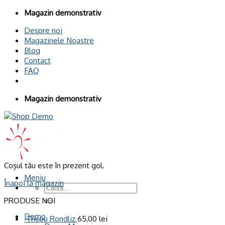
Omiteți
Magazin demonstrativ
conținutul
Despre noi
Magazinele Noastre
Blog
Contact
FAQ
Magazin demonstrativ
Coșul tău este în prezent gol.
Meniu
Înapoi la magazin
Caută
după:
PRODUSE NOI
Demo
Tricou Rondliz
65,00
lei