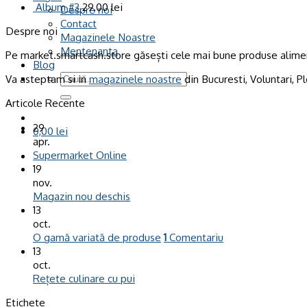
Album #3
29,00
lei
Despre noi
Contact
Despre noi
Magazinele Noastre
Mentenanta
Pe market.smartcash.store găsești cele mai bune produse alimen
Blog
Caută
Va asteptam si in
magazinele noastre
din Bucuresti, Voluntari, Pl
după:
Articole Recente
29
0,00
lei
apr.
Supermarket Online
19
nov.
Magazin nou deschis
13
oct.
O gamă variată de produse
1
Comentariu
13
oct.
Rețete culinare cu pui
Etichete