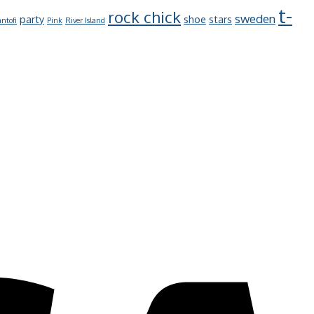
t-
rock chick
sweden
party
shoe
stars
ntofi
Pink
River Island