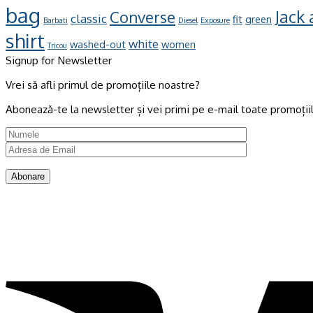
bag
Jack
Converse
classic
fit
green
Barbati
Diesel
Exposure
shirt
white
washed-out
women
Tricou
Signup for Newsletter
Vrei să afli primul de promoțiile noastre?
Abonează-te la newsletter și vei primi pe e-mail toate promoțiil