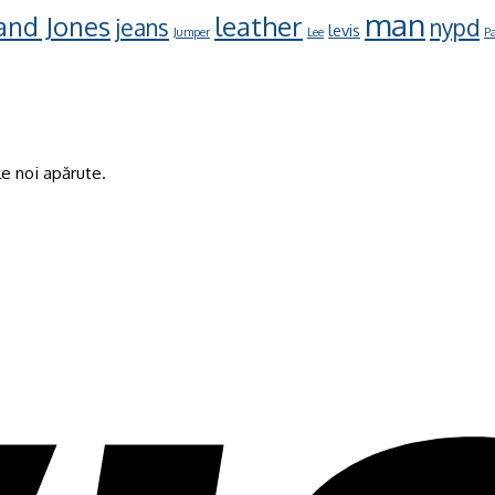
man
leather
 and Jones
jeans
nypd
levis
Jumper
Lee
Pa
e noi apărute.