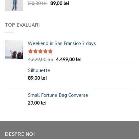
130,00
lei
89,00
lei
TOP EVALUARI
Weekend in San Fransico 7 days
Evaluat la
4.629,00
lei
4.499,00
lei
5.00
din 5
Silhouette
89,00
lei
Small Fortune Bag Converse
29,00
lei
DESPRE NOI