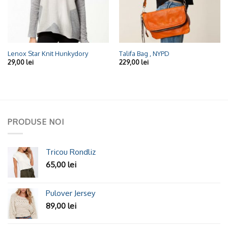
Lenox Star Knit Hunkydory
Talifa Bag , NYPD
29,00
lei
229,00
lei
PRODUSE NOI
Tricou Rondliz
65,00
lei
Pulover Jersey
89,00
lei