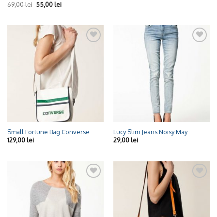
69,00
lei
55,00
lei
Adaugă
Adaugă
la
la
Wishlist
Wishlist
Small Fortune Bag Converse
Lucy Slim Jeans Noisy May
129,00
lei
29,00
lei
Adaugă
Adaugă
la
la
Wishlist
Wishlist