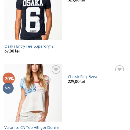
329,00
lei
la
la
Wishlist
Wishlist
Osaka Entry Tee Superdry 12
67,00
lei
Classic Bag, Svea
-20%
Adaugă
Adaugă
229,00
lei
la
la
Wishlist
Wishlist
Nou
Varanise CN Tee Hilfiger Denim