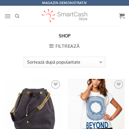
Omiteți
MAGAZIN DEMONSTRATIV
conținutul
SHOP
FILTREAZĂ
Adaugă
Adaugă
la
la
Wishlist
Wishlist