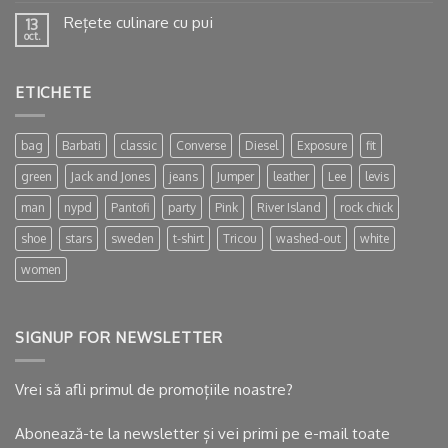
Rețete culinare cu pui
13
oct.
ETICHETE
bag
Barbati
classic
Converse
Diesel
Exposure
fit
green
Jack and Jones
jeans
Jumper
leather
Lee
levis
man
nypd
Pantofi
party
Pink
River Island
rock chick
shoe
stars
sweden
t-shirt
Tricou
washed-out
white
women
SIGNUP FOR NEWSLETTER
Vrei să afli primul de promoțiile noastre?
Abonează-te la newsletter și vei primi pe e-mail toate