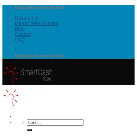
Omiteți
Magazin demonstrativ
conținutul
Despre noi
Magazinele Noastre
Blog
Contact
FAQ
Magazin demonstrativ
Meniu
Caută
după: