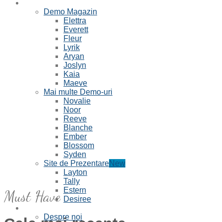
Demo
Demo Magazin
Elettra
Everett
Fleur
Lyrik
Aryan
Joslyn
Kaia
Maeve
Mai multe Demo-uri
Novalie
Noor
Reeve
Blanche
Ember
Blossom
Syden
Site de Prezentare
Layton
Tally
Estern
Must Have
Desiree
Pagini
Despre noi