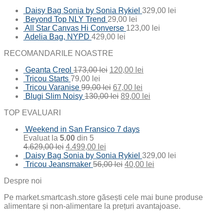
Daisy Bag Sonia by Sonia Rykiel
329,00
lei
Beyond Top NLY Trend
29,00
lei
All Star Canvas Hi Converse
123,00
lei
Adelia Bag, NYPD
429,00
lei
RECOMANDARILE NOASTRE
Geanta Creol
173,00
lei
120,00
lei
Tricou Starts
79,00
lei
Tricou Varanise
99,00
lei
67,00
lei
Blugi Slim Noisy
130,00
lei
89,00
lei
TOP EVALUARI
Weekend in San Fransico 7 days
Evaluat la
5.00
din 5
4.629,00
lei
4.499,00
lei
Daisy Bag Sonia by Sonia Rykiel
329,00
lei
Tricou Jeansmaker
56,00
lei
40,00
lei
Despre noi
Pe market.smartcash.store găsești cele mai bune produse
alimentare și non-alimentare la prețuri avantajoase.