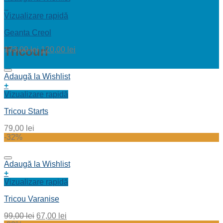
+
Vizualizare rapidă
Geanta Creol
Tricouri
173,00
lei
120,00
lei
Adaugă la Wishlist
+
Vizualizare rapidă
Tricou Starts
79,00
lei
-32%
Adaugă la Wishlist
+
Vizualizare rapidă
Tricou Varanise
99,00
lei
67,00
lei