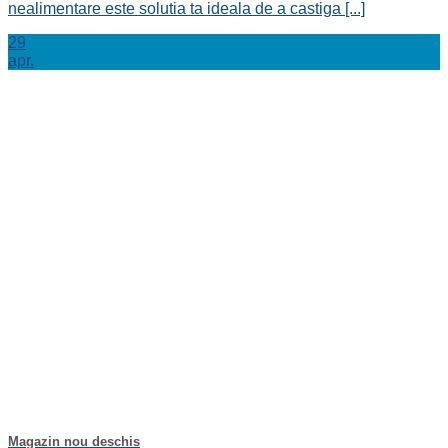
nealimentare este solutia ta ideala de a castiga [...]
29
apr.
Magazin nou deschis