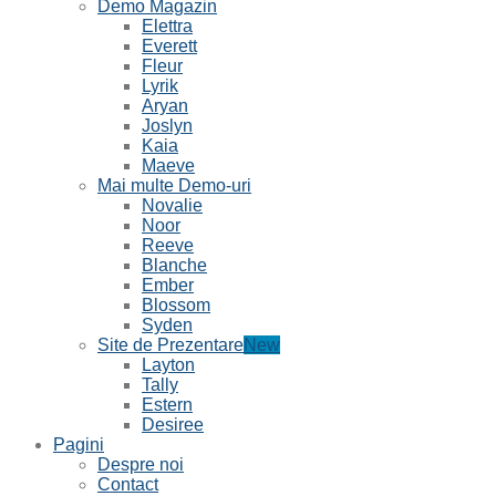
Demo Magazin
Elettra
Everett
Fleur
Lyrik
Aryan
Joslyn
Kaia
Maeve
Mai multe Demo-uri
Novalie
Noor
Reeve
Blanche
Ember
Blossom
Syden
Site de Prezentare
Layton
Tally
Estern
Desiree
Pagini
Despre noi
Contact