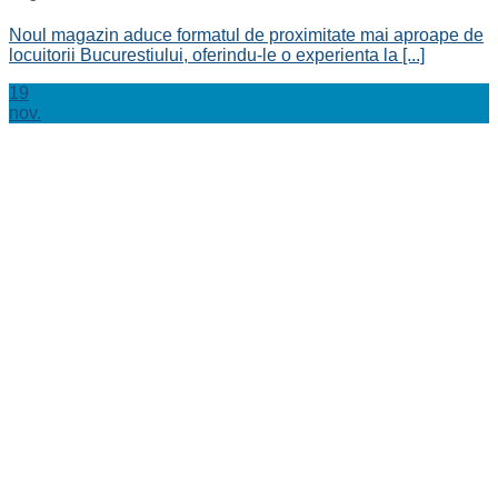
Noul magazin aduce formatul de proximitate mai aproape de
locuitorii Bucurestiului, oferindu-le o experienta la [...]
19
nov.