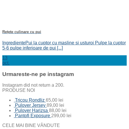
Rețete culinare cu pui
IngredientePui la cuptor cu masline si usturoi Pulpe la cuptor
5-6 pulpe inferioare de pui [...]
13
oct.
Urmareste-ne pe instagram
Instagram did not return a 200.
PRODUSE NOI
Tricou Rondliz
65,00
lei
Pulover Jersey
89,00
lei
Pulover Harizsa
88,00
lei
Pantofi Exposure
299,00
lei
CELE MAI BINE VÂNDUTE