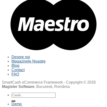
Despre noi
Magazinele Noastre
Blog
Contact
FAQ
SmartCash eCommerce Framework - Copyright © 2026
Magister Software
, Bucuresti, România
Caută
după:
Demo