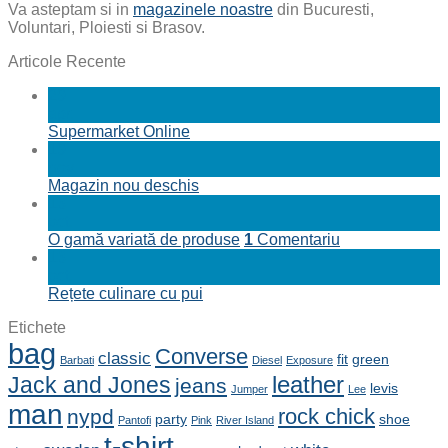
Va asteptam si in
magazinele noastre
din Bucuresti,
Voluntari, Ploiesti si Brasov.
Articole Recente
29
apr.
Supermarket Online
19
nov.
Magazin nou deschis
13
oct.
O gamă variată de produse
1
Comentariu
13
oct.
Rețete culinare cu pui
Etichete
bag
Converse
classic
fit
green
Barbati
Diesel
Exposure
leather
Jack and Jones
jeans
levis
Jumper
Lee
man
rock chick
nypd
party
shoe
Pantofi
Pink
River Island
t-shirt