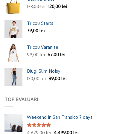
173,00
lei
120,00
lei
Tricou Starts
79,00
lei
Tricou Varanise
99,00
lei
67,00
lei
Blugi Slim Noisy
130,00
lei
89,00
lei
TOP EVALUARI
Weekend in San Fransico 7 days
Evaluat la
4.629,00
lei
4.499,00
lei