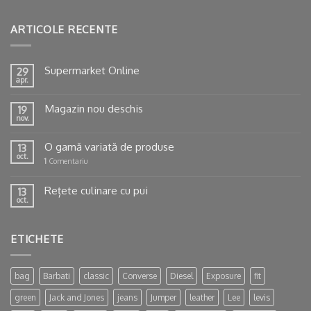
ARTICOLE RECENTE
Supermarket Online
29
apr.
Magazin nou deschis
19
nov.
O gamă variată de produse
13
oct.
1
Comentariu
Rețete culinare cu pui
13
oct.
ETICHETE
bag
Barbati
classic
Converse
Diesel
Exposure
fit
green
Jack and Jones
jeans
Jumper
leather
Lee
levis