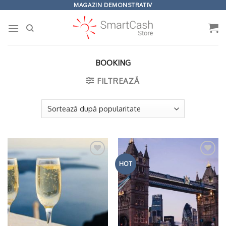
Omiteți
MAGAZIN DEMONSTRATIV
conținutul
BOOKING
FILTREAZĂ
Adaugă
Adaugă
HOT
la
la
Wishlist
Wishlist