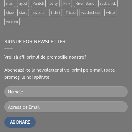
man
nypd
Pantofi
party
Pink
River Island
rock chick
shoe
stars
sweden
t-shirt
Tricou
washed-out
white
women
SIGNUP FOR NEWSLETTER
Vrei să afli primul de promoțiile noastre?
Abonează-te la newsletter și vei primi pe e-mail toate
promoțiile noi apărute.