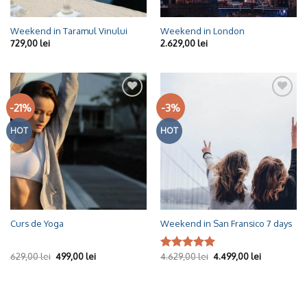
Weekend in Taramul Vinului
Weekend in London
729,00
lei
2.629,00
lei
-21%
-3%
Adaugă
Adaugă
la
la
Wishlist
Wishlist
HOT
HOT
Curs de Yoga
Weekend in San Fransico 7 days
629,00
lei
499,00
lei
4.629,00
lei
4.499,00
lei
Evaluat la
5.00
din 5