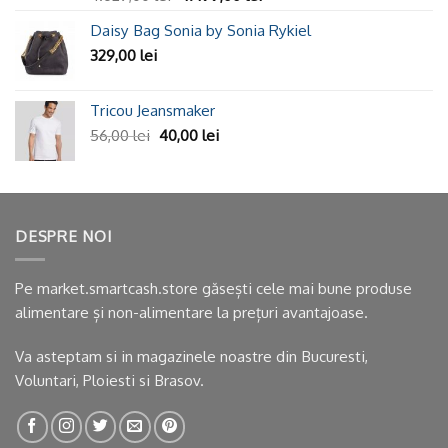
5.00
din 5
Daisy Bag Sonia by Sonia Rykiel
329,00
lei
Tricou Jeansmaker
56,00
lei
40,00
lei
DESPRE NOI
Pe market.smartcash.store găsești cele mai bune produse
alimentare și non-alimentare la prețuri avantajoase.
Va asteptam si in
magazinele noastre
din Bucuresti,
Voluntari, Ploiesti si Brasov.