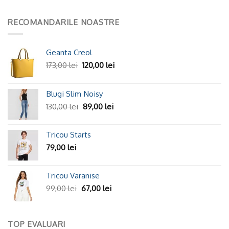
RECOMANDARILE NOASTRE
Geanta Creol
173,00
lei
120,00
lei
Blugi Slim Noisy
130,00
lei
89,00
lei
Tricou Starts
79,00
lei
Tricou Varanise
99,00
lei
67,00
lei
TOP EVALUARI