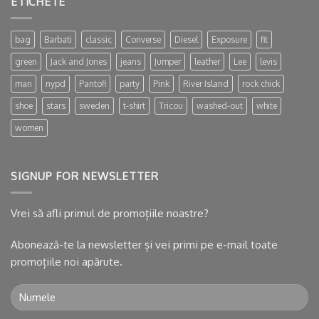
ETICHETE
bag
Barbati
classic
Converse
Diesel
Exposure
fit
green
Jack and Jones
jeans
Jumper
leather
Lee
levis
man
nypd
Pantofi
party
Pink
River Island
rock chick
shoe
stars
sweden
t-shirt
Tricou
washed-out
white
women
SIGNUP FOR NEWSLETTER
Vrei să afli primul de promoțiile noastre?
Abonează-te la newsletter și vei primi pe e-mail toate
promoțiile noi apărute.