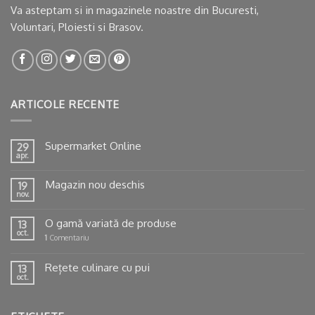
Va asteptam si in
magazinele noastre
din Bucuresti,
Voluntari, Ploiesti si Brasov.
ARTICOLE RECENTE
Supermarket Online
29
apr.
Magazin nou deschis
19
nov.
O gamă variată de produse
13
oct.
1
Comentariu
Rețete culinare cu pui
13
oct.