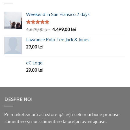
Weekend in San Fransico 7 days
Evaluat la
4.629,00
lei
4.499,00
lei
5.00
din 5
Lawrance Polo Tee Jack & Jones
29,00
lei
eC Logo
29,00
lei
DESPRE NOI
Pe market.smartcash.store găsești cele mai bune produse
alimentare și non-alimentare la prețuri avantajoase.