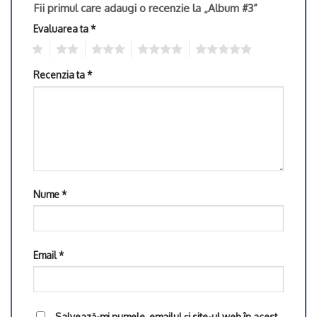
Fii primul care adaugi o recenzie la „Album #3”
Evaluarea ta
*
1
2
3
4
5
Recenzia ta
*
Nume
*
Email
*
Salvează-mi numele, emailul și site-ul web în acest