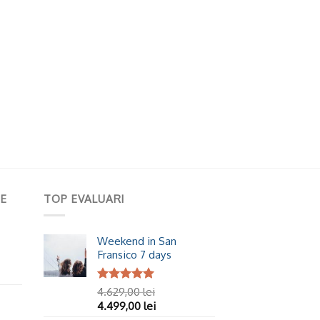
E
TOP EVALUARI
Weekend in San
Fransico 7 days
Evaluat la
4.629,00
lei
5.00
din 5
4.499,00
lei