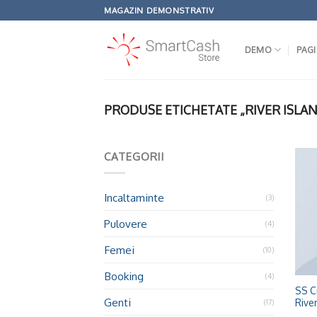
Omiteți
MAGAZIN DEMONSTRATIV
conținutul
DEMO
PAGI
PRODUSE ETICHETATE „RIVER ISLA
CATEGORII
Incaltaminte
(3)
Pulovere
(4)
Femei
(10)
+
Booking
(4)
SS C
Genti
River
(17)