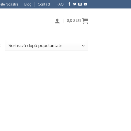
ele Noastre
Blog
Contact
FAQ
0,00
LEI
t