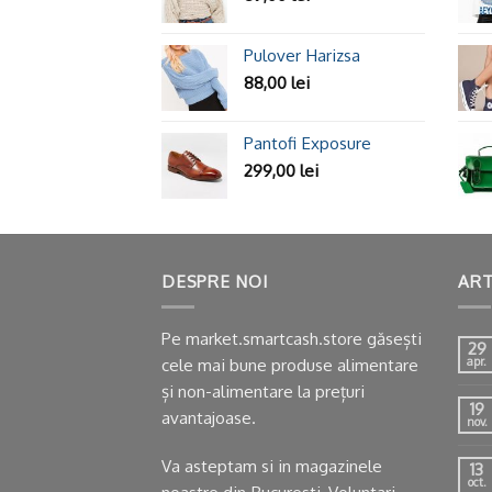
Pulover Harizsa
88,00
lei
Pantofi Exposure
299,00
lei
DESPRE NOI
ART
Pe market.smartcash.store găsești
29
cele mai bune produse alimentare
apr.
și non-alimentare la prețuri
19
avantajoase.
nov.
Va asteptam si in
magazinele
13
oct.
noastre
din Bucuresti, Voluntari,