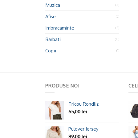
Muzica
(2)
Afise
(3)
Imbracaminte
(4)
Barbati
(13)
Copii
(1)
PRODUSE NOI
CEL
Tricou Rondliz
65,00
lei
Pulover Jersey
89,00
lei