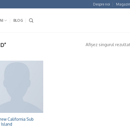
Despre noi
Magazin
NI
BLOG
Afișez singurul rezulta
ND”
Adaugă
la
Wishlist
rew California Sub
 Island