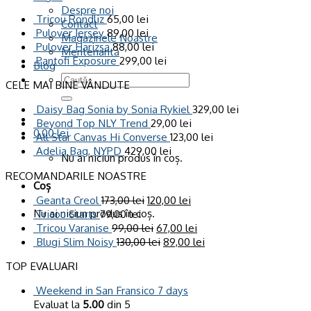
Despre noi
Tricou Rondliz
65,00
lei
Contact
Pulover Jersey
89,00
lei
Magazinele Noastre
Pulover Harizsa
88,00
lei
Mentenanta
Pantofi Exposure
299,00
lei
Blog
Caută
CELE MAI BINE VÂNDUTE
după:
Daisy Bag Sonia by Sonia Rykiel
329,00
lei
Beyond Top NLY Trend
29,00
lei
0,00
lei
All Star Canvas Hi Converse
123,00
lei
Adelia Bag, NYPD
429,00
lei
Nu ai niciun produs în coș.
RECOMANDARILE NOASTRE
Coș
Geanta Creol
173,00
lei
120,00
lei
Nu ai niciun produs în coș.
Tricou Starts
79,00
lei
Tricou Varanise
99,00
lei
67,00
lei
Blugi Slim Noisy
130,00
lei
89,00
lei
TOP EVALUARI
Weekend in San Fransico 7 days
Evaluat la
5.00
din 5