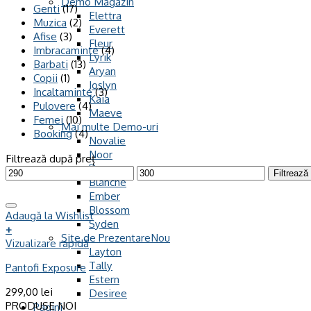
Demo Magazin
Genti
(17)
Elettra
Muzica
(2)
Everett
Afise
(3)
Fleur
Imbracaminte
(4)
Lyrik
Barbati
(13)
Aryan
Copii
(1)
Joslyn
Incaltaminte
(3)
Kaia
Pulovere
(4)
Maeve
Femei
(10)
Mai multe Demo-uri
Booking
(4)
Novalie
Noor
Filtrează după preț
Reeve
Filtrează
Blanche
Ember
Blossom
Adaugă la Wishlist
Syden
+
Site de Prezentare
Vizualizare rapidă
Layton
Tally
Pantofi Exposure
Estern
299,00
lei
Desiree
PRODUSE NOI
Pagini