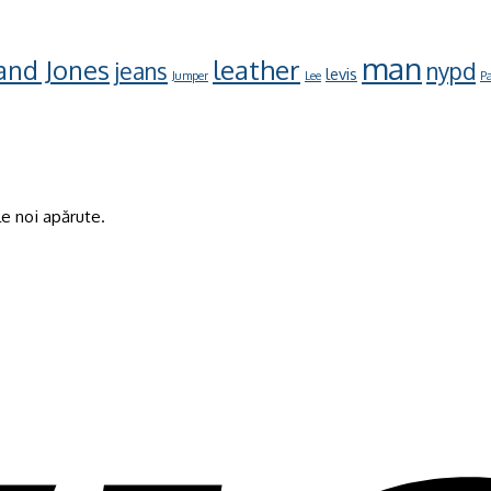
man
leather
 and Jones
jeans
nypd
levis
Jumper
Lee
Pa
e noi apărute.