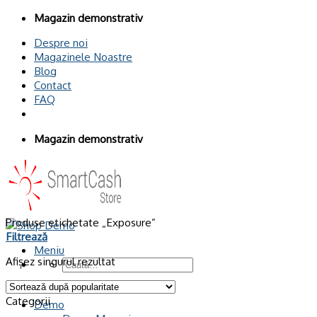
Omiteți
Magazin demonstrativ
conținutul
Despre noi
Magazinele Noastre
Blog
Contact
FAQ
Magazin demonstrativ
Produse etichetate „Exposure”
Filtrează
Meniu
Afișez singurul rezultat
Caută
după:
Categorii
Demo