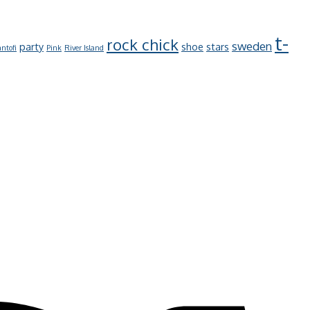
t-
rock chick
sweden
party
shoe
stars
ntofi
Pink
River Island