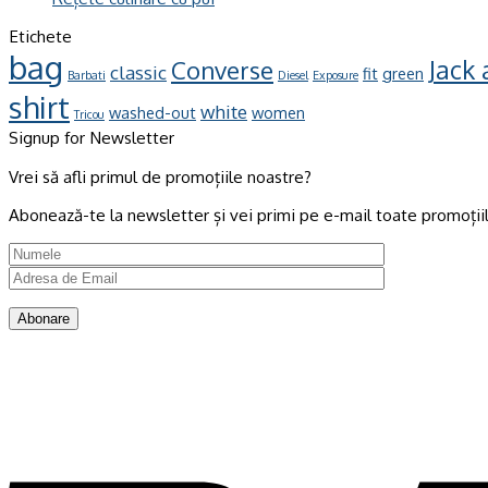
Etichete
bag
Jack
Converse
classic
fit
green
Barbati
Diesel
Exposure
shirt
white
washed-out
women
Tricou
Signup for Newsletter
Vrei să afli primul de promoțiile noastre?
Abonează-te la newsletter și vei primi pe e-mail toate promoțiil