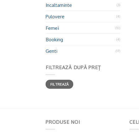
Incaltaminte
(3)
Pulovere
(4)
Femei
(10)
Booking
(4)
Genti
(17)
FILTREAZĂ DUPĂ PREȚ
FILTREAZĂ
PRODUSE NOI
CEL