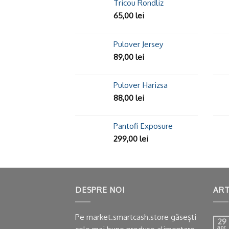
Tricou Rondliz
65,00
lei
Pulover Jersey
89,00
lei
Pulover Harizsa
88,00
lei
Pantofi Exposure
299,00
lei
DESPRE NOI
ART
Pe market.smartcash.store găsești
29
cele mai bune produse alimentare
apr.