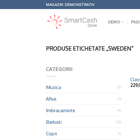
Omiteți
MAGAZIN DEMONSTRATIV
conținutul
DEMO
PAGI
PRODUSE ETICHETATE „SWEDEN”
+
CATEGORII
Clas
229
Muzica
(2)
Afise
(3)
Imbracaminte
(4)
Barbati
(13)
Copii
(1)