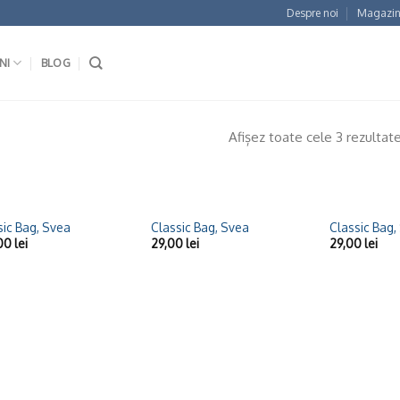
Despre noi
Magazin
NI
BLOG
Afișez toate cele 3 rezultat
+
+
sic Bag, Svea
Classic Bag, Svea
Classic Bag,
Adaugă
Adaugă
,00
lei
29,00
lei
29,00
lei
la
la
Wishlist
Wishlist