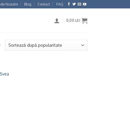
ele Noastre
Blog
Contact
FAQ
0,00
LEI
e
 Svea
Adaugă
la
Wishlist