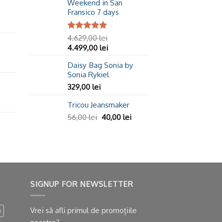
Weekend in San
Fransico 7 days
Evaluat la
4.629,00
lei
5.00
din 5
4.499,00
lei
Daisy Bag Sonia by
Sonia Rykiel
329,00
lei
Tricou Jeansmaker
56,00
lei
40,00
lei
SIGNUP FOR NEWSLETTER
Vrei să afli primul de promoțiile
e
noastre?