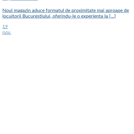
Noul magazin aduce formatul de proximitate mai aproape de
locuitorii Bucurestiului, oferindu-le o experienta la [...]
19
nov.