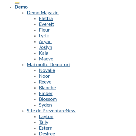
după:
Demo
Demo Magazin
Elettra
Everett
Fleur
Lyrik
Aryan
Joslyn
Kaia
Maeve
Mai multe Demo-uri
Novalie
Noor
Reeve
Blanche
Ember
Blossom
Syden
Site de Prezentare
Layton
Tally
Estern
Desiree