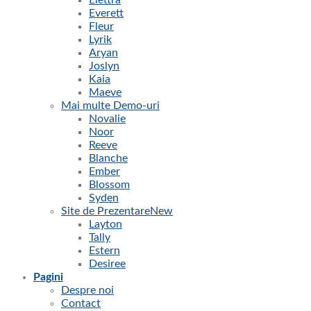
Elettra
Everett
Fleur
Lyrik
Aryan
Joslyn
Kaia
Maeve
Mai multe Demo-uri
Novalie
Noor
Reeve
Blanche
Ember
Blossom
Syden
Site de Prezentare
Layton
Tally
Estern
Desiree
Pagini
Despre noi
Contact