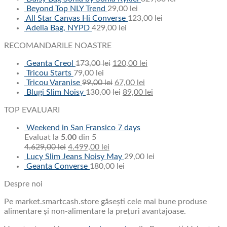
Beyond Top NLY Trend
29,00
lei
All Star Canvas Hi Converse
123,00
lei
Adelia Bag, NYPD
429,00
lei
RECOMANDARILE NOASTRE
Geanta Creol
173,00
lei
120,00
lei
Tricou Starts
79,00
lei
Tricou Varanise
99,00
lei
67,00
lei
Blugi Slim Noisy
130,00
lei
89,00
lei
TOP EVALUARI
Weekend in San Fransico 7 days
Evaluat la
5.00
din 5
4.629,00
lei
4.499,00
lei
Lucy Slim Jeans Noisy May
29,00
lei
Geanta Converse
180,00
lei
Despre noi
Pe market.smartcash.store găsești cele mai bune produse
alimentare și non-alimentare la prețuri avantajoase.