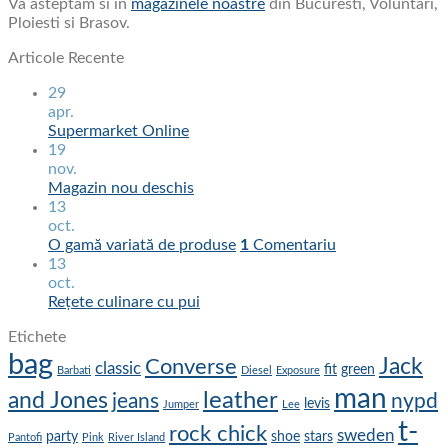
Va asteptam si in
magazinele noastre
din Bucuresti, Voluntari,
Ploiesti si Brasov.
Articole Recente
29
apr.
Supermarket Online
19
nov.
Magazin nou deschis
13
oct.
O gamă variată de produse
1
Comentariu
13
oct.
Rețete culinare cu pui
Etichete
bag
Jack
Converse
classic
fit
green
Barbati
Diesel
Exposure
man
leather
and Jones
jeans
nypd
levis
Jumper
Lee
t-
rock chick
sweden
party
shoe
stars
Pantofi
Pink
River Island