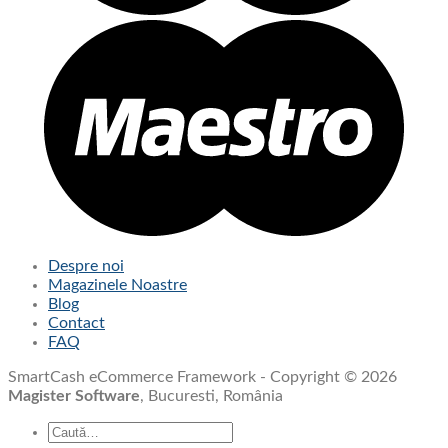
Despre noi
Magazinele Noastre
Blog
Contact
FAQ
SmartCash eCommerce Framework - Copyright © 2026
Magister Software
, Bucuresti, România
Caută