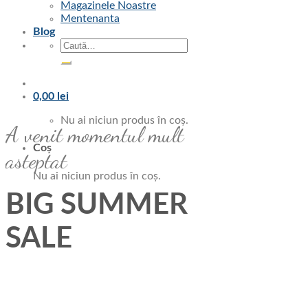
Magazinele Noastre
Mentenanta
Blog
Caută
după:
0,00
lei
Nu ai niciun produs în coș.
A venit momentul mult
Coș
asteptat
Nu ai niciun produs în coș.
BIG SUMMER
SALE