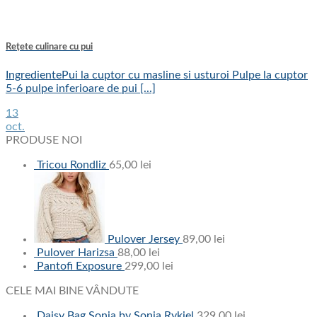
Rețete culinare cu pui
IngredientePui la cuptor cu masline si usturoi Pulpe la cuptor
5-6 pulpe inferioare de pui [...]
13
oct.
PRODUSE NOI
Tricou Rondliz
65,00
lei
Pulover Jersey
89,00
lei
Pulover Harizsa
88,00
lei
Pantofi Exposure
299,00
lei
CELE MAI BINE VÂNDUTE
Daisy Bag Sonia by Sonia Rykiel
329,00
lei