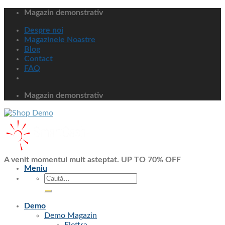
Omiteți
Magazin demonstrativ
conținutul
Despre noi
Magazinele Noastre
Blog
Contact
FAQ
Magazin demonstrativ
A venit momentul mult asteptat. UP TO 70% OFF
Meniu
Caută
după:
Demo
Demo Magazin