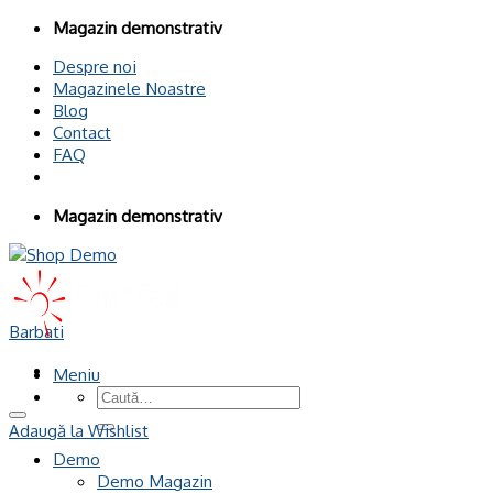
Omiteți
Magazin demonstrativ
conținutul
Despre noi
Magazinele Noastre
Blog
Contact
FAQ
Magazin demonstrativ
Barbati
Meniu
Caută
după:
Adaugă la Wishlist
Demo
Demo Magazin