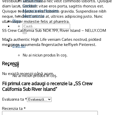
Despre noi
Vestibulum iaculis massa nec velit commodo lobortis. Quisque
Contact
diam lacus, tincidunt vitae eros porta, sagittis rhoncus est.
Magazinele Noastre
Quisque sed justo a erat lobortis gravida. Suspendisse nibh
Mentenanta
neque, hendrerit vel nisi at, ultrices adipiscing justo. Nunc
Blog
ullamcorper molestie felis at pharetra.
Caută
SS Crew California Sub NOK 199, River Island – NELLY.COM
după:
Marfa authentic High Life veniam Carles nostrud, pickled
meggings assumenda fingerstache keffiyeh Pinterest.
0,00
lei
Nu ai niciun produs în coș.
Recenzii
Coș
Nu există recenzii până acum.
Nu ai niciun produs în coș.
Fii primul care adaugi o recenzie la „SS Crew
California Sub River Island”
Evaluarea ta
*
Recenzia ta
*