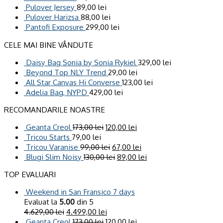
Pulover Jersey
89,00
lei
Pulover Harizsa
88,00
lei
Pantofi Exposure
299,00
lei
CELE MAI BINE VÂNDUTE
Daisy Bag Sonia by Sonia Rykiel
329,00
lei
Beyond Top NLY Trend
29,00
lei
All Star Canvas Hi Converse
123,00
lei
Adelia Bag, NYPD
429,00
lei
RECOMANDARILE NOASTRE
Geanta Creol
173,00
lei
120,00
lei
Tricou Starts
79,00
lei
Tricou Varanise
99,00
lei
67,00
lei
Blugi Slim Noisy
130,00
lei
89,00
lei
TOP EVALUARI
Weekend in San Fransico 7 days
Evaluat la
5.00
din 5
4.629,00
lei
4.499,00
lei
Geanta Creol
173,00
lei
120,00
lei