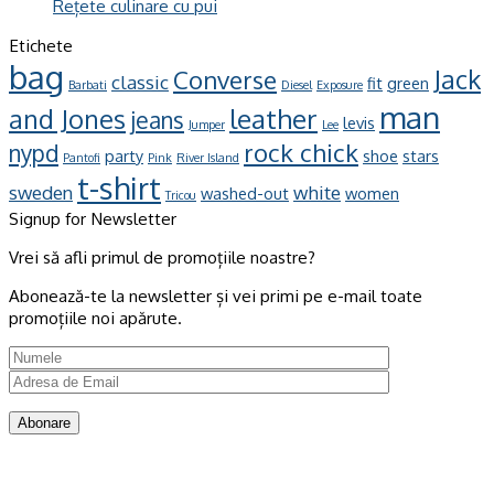
Rețete culinare cu pui
Etichete
bag
Jack
Converse
classic
fit
green
Barbati
Diesel
Exposure
man
leather
and Jones
jeans
levis
Jumper
Lee
rock chick
nypd
party
shoe
stars
Pantofi
Pink
River Island
t-shirt
sweden
white
washed-out
women
Tricou
Signup for Newsletter
Vrei să afli primul de promoțiile noastre?
Abonează-te la newsletter și vei primi pe e-mail toate
promoțiile noi apărute.