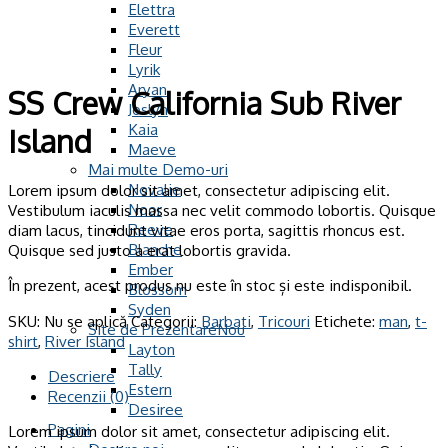
Elettra
Everett
Fleur
Lyrik
Aryan
SS Crew California Sub River
Joslyn
Kaia
Island
Maeve
Mai multe Demo-uri
Novalie
Lorem ipsum dolor sit amet, consectetur adipiscing elit.
Noor
Vestibulum iaculis massa nec velit commodo lobortis. Quisque
Reeve
diam lacus, tincidunt vitae eros porta, sagittis rhoncus est.
Blanche
Quisque sed justo a erat lobortis gravida.
Ember
În prezent, acest produs nu este în stoc și este indisponibil.
Blossom
Syden
SKU:
Nu se aplică
Categorii:
Barbati
,
Tricouri
Etichete:
man
,
t-
Site de Prezentare
shirt
,
River Island
Layton
Tally
Descriere
Estern
Recenzii (0)
Desiree
Pagini
Lorem ipsum dolor sit amet, consectetur adipiscing elit.