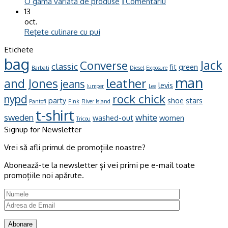
O gamă variată de produse
1
Comentariu
13
oct.
Rețete culinare cu pui
Etichete
bag
Jack
Converse
classic
fit
green
Barbati
Diesel
Exposure
man
leather
and Jones
jeans
levis
Jumper
Lee
rock chick
nypd
party
shoe
stars
Pantofi
Pink
River Island
t-shirt
sweden
white
washed-out
women
Tricou
Signup for Newsletter
Vrei să afli primul de promoțiile noastre?
Abonează-te la newsletter și vei primi pe e-mail toate
promoțiile noi apărute.