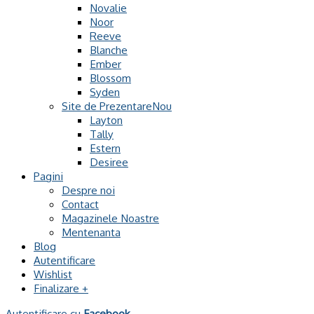
Novalie
Noor
Reeve
Blanche
Ember
Blossom
Syden
Site de Prezentare
Layton
Tally
Estern
Desiree
Pagini
Despre noi
Contact
Magazinele Noastre
Mentenanta
Blog
Autentificare
Wishlist
Finalizare
+
Autentificare cu
Facebook