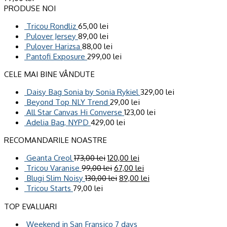
PRODUSE NOI
Tricou Rondliz
65,00
lei
Pulover Jersey
89,00
lei
Pulover Harizsa
88,00
lei
Pantofi Exposure
299,00
lei
CELE MAI BINE VÂNDUTE
Daisy Bag Sonia by Sonia Rykiel
329,00
lei
Beyond Top NLY Trend
29,00
lei
All Star Canvas Hi Converse
123,00
lei
Adelia Bag, NYPD
429,00
lei
RECOMANDARILE NOASTRE
Geanta Creol
173,00
lei
120,00
lei
Tricou Varanise
99,00
lei
67,00
lei
Blugi Slim Noisy
130,00
lei
89,00
lei
Tricou Starts
79,00
lei
TOP EVALUARI
Weekend in San Fransico 7 days