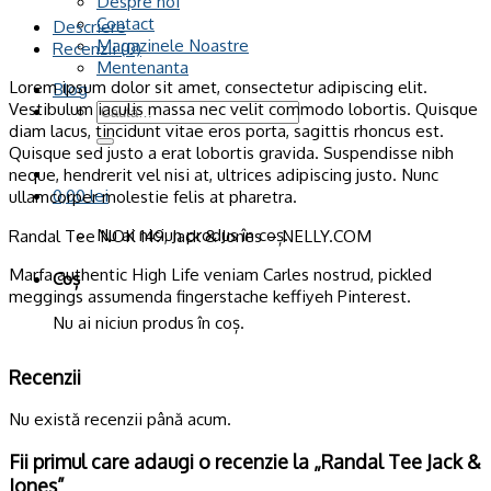
Despre noi
Jack
Contact
&
Descriere
Magazinele Noastre
Jones
Recenzii (0)
Mentenanta
Lorem ipsum dolor sit amet, consectetur adipiscing elit.
Blog
Vestibulum iaculis massa nec velit commodo lobortis. Quisque
Caută
diam lacus, tincidunt vitae eros porta, sagittis rhoncus est.
după:
Quisque sed justo a erat lobortis gravida. Suspendisse nibh
neque, hendrerit vel nisi at, ultrices adipiscing justo. Nunc
0,00
lei
ullamcorper molestie felis at pharetra.
Nu ai niciun produs în coș.
Randal Tee NOK 149, Jack & Jones – NELLY.COM
Marfa authentic High Life veniam Carles nostrud, pickled
Coș
meggings assumenda fingerstache keffiyeh Pinterest.
Nu ai niciun produs în coș.
Recenzii
Nu există recenzii până acum.
Fii primul care adaugi o recenzie la „Randal Tee Jack &
Jones”