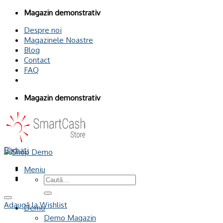
Omiteți
Magazin demonstrativ
conținutul
Despre noi
Magazinele Noastre
Blog
Contact
FAQ
Magazin demonstrativ
Barbati
Meniu
Caută
după:
Adaugă la Wishlist
Demo
Demo Magazin