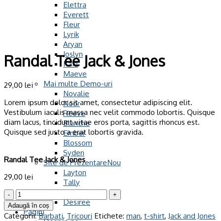
Elettra
Everett
Fleur
Lyrik
Aryan
Joslyn
Randal Tee Jack & Jones
Kaia
Maeve
Mai multe Demo-uri
29,00
lei
Novalie
Lorem ipsum dolor sit amet, consectetur adipiscing elit.
Noor
Vestibulum iaculis massa nec velit commodo lobortis. Quisque
Reeve
diam lacus, tincidunt vitae eros porta, sagittis rhoncus est.
Blanche
Quisque sed justo a erat lobortis gravida.
Ember
Blossom
Syden
Randal Tee Jack & Jones
Site de Prezentare
Layton
29,00
lei
Tally
Estern
Cantitate
Desiree
Randal
Adaugă în coș
Pagini
Tee
Categorii:
Barbati
,
Tricouri
Etichete:
man
,
t-shirt
,
Jack and Jones