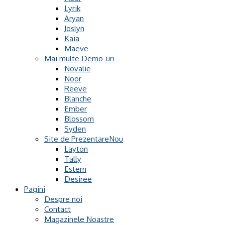
Lyrik
Aryan
Joslyn
Kaia
Maeve
Mai multe Demo-uri
Novalie
Noor
Reeve
Blanche
Ember
Blossom
Syden
Site de Prezentare
Layton
Tally
Estern
Desiree
Pagini
Despre noi
Contact
Magazinele Noastre