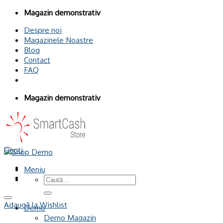
Omiteți
Magazin demonstrativ
conținutul
Despre noi
Magazinele Noastre
Blog
Contact
FAQ
Magazin demonstrativ
Genti
Meniu
Caută
după:
Adaugă la Wishlist
Demo
Demo Magazin