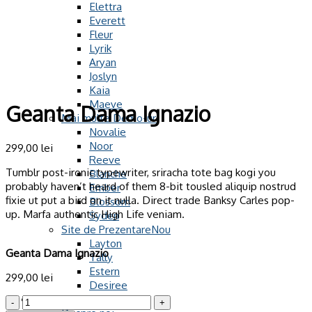
Elettra
Everett
Fleur
Lyrik
Aryan
Joslyn
Kaia
Maeve
Geanta Dama Ignazio
Mai multe Demo-uri
Novalie
Noor
299,00
lei
Reeve
Tumblr post-ironic typewriter, sriracha tote bag kogi you
Blanche
probably haven’t heard of them 8-bit tousled aliquip nostrud
Ember
fixie ut put a bird on it nulla. Direct trade Banksy Carles pop-
Blossom
up. Marfa authentic High Life veniam.
Syden
Site de Prezentare
Layton
Geanta Dama Ignazio
Tally
Estern
299,00
lei
Desiree
Pagini
Cantitate