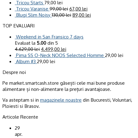
Tricou Starts
79,00
lei
Tricou Varanise
99,00
lei
67,00
lei
Blugi Slim Noisy
130,00
lei
89,00
lei
TOP EVALUARI
Weekend in San Fransico 7 days
Evaluat la
5.00
din 5
4.629,00
lei
4.499,00
lei
Pima SS O-Neck NOOS Selected Homme
29,00
lei
Album #3
29,00
lei
Despre noi
Pe market.smartcash.store găsești cele mai bune produse
alimentare și non-alimentare la prețuri avantajoase.
Va asteptam si in
magazinele noastre
din Bucuresti, Voluntari,
Ploiesti si Brasov.
Articole Recente
29
apr.