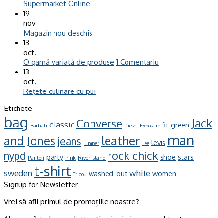
Supermarket Online
19
nov.
Magazin nou deschis
13
oct.
O gamă variată de produse
1
Comentariu
13
oct.
Rețete culinare cu pui
Etichete
bag
Jack
Converse
classic
fit
green
Barbati
Diesel
Exposure
man
leather
and Jones
jeans
levis
Jumper
Lee
rock chick
nypd
party
shoe
stars
Pantofi
Pink
River Island
t-shirt
sweden
white
washed-out
women
Tricou
Signup for Newsletter
Vrei să afli primul de promoțiile noastre?