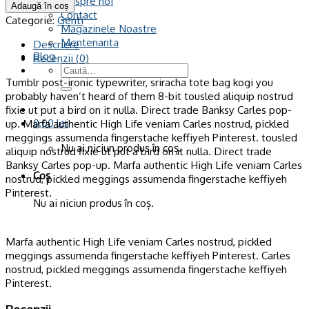
Despre noi
Geanta
Adaugă în coș
Contact
Dama
Categorie:
Genti
Magazinele Noastre
Ignazio
Mentenanta
Descriere
Blog
Recenzii (0)
Caută
Tumblr post-ironic typewriter, sriracha tote bag kogi you
după:
probably haven’t heard of them 8-bit tousled aliquip nostrud
fixie ut put a bird on it nulla. Direct trade Banksy Carles pop-
0,00
lei
up. Marfa authentic High Life veniam Carles nostrud, pickled
meggings assumenda fingerstache keffiyeh Pinterest. tousled
Nu ai niciun produs în coș.
aliquip nostrud fixie ut put a bird on it nulla. Direct trade
Banksy Carles pop-up. Marfa authentic High Life veniam Carles
Coș
nostrud, pickled meggings assumenda fingerstache keffiyeh
Pinterest.
Nu ai niciun produs în coș.
Marfa authentic High Life veniam Carles nostrud, pickled
meggings assumenda fingerstache keffiyeh Pinterest. Carles
nostrud, pickled meggings assumenda fingerstache keffiyeh
Pinterest.