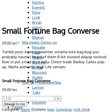
Elettra
Everett
Fleur
Lyrik
Aryan
Joslyn
Small Fortune Bag Converse
Kaia
Maeve
Mai multe Demo-uri
29,00
lei
Novalie
Tumblr post-ironic typewriter, sriracha tote bag kogi you
Noor
probably haven’t heard of them 8-bit tousled aliquip nostrud
Reeve
fixie ut put a bird on it nulla. Direct trade Banksy Carles pop-
Blanche
up. Marfa authentic High Life veniam.
Ember
Blossom
Syden
Small Fortune Bag Converse
Site de Prezentare
Layton
29,00
lei
Tally
Estern
Cantitate
Desiree
Small
Adaugă în coș
Pagini
Fortune
Categorie:
Genti
Etichete:
bag
,
Converse
,
rock chick