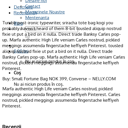
Despre noi
Bag
Contact
Converse
Descriere
Magazinele Noastre
Recenzii (0)
Mentenanta
Tumblr post-ironic typewriter, sriracha tote bag kogi you
Blog
probably haven’t heard of them 8-bit tousled aliquip nostrud
Caută
fixie ut put a bird on it nulla. Direct trade Banksy Carles pop-
după:
up. Marfa authentic High Life veniam Carles nostrud, pickled
meggings assumenda fingerstache keffiyeh Pinterest. tousled
0,00
lei
aliquip nostrud fixie ut put a bird on it nulla. Direct trade
Banksy Carles pop-up. Marfa authentic High Life veniam Carles
Nu ai niciun produs în coș.
nostrud, pickled meggings assumenda fingerstache keffiyeh
Pinterest.
Coș
Buy: Small Fortune Bag NOK 399, Converse – NELLY.COM
Nu ai niciun produs în coș.
Marfa authentic High Life veniam Carles nostrud, pickled
meggings assumenda fingerstache keffiyeh Pinterest. Carles
nostrud, pickled meggings assumenda fingerstache keffiyeh
Pinterest.
Recenzii