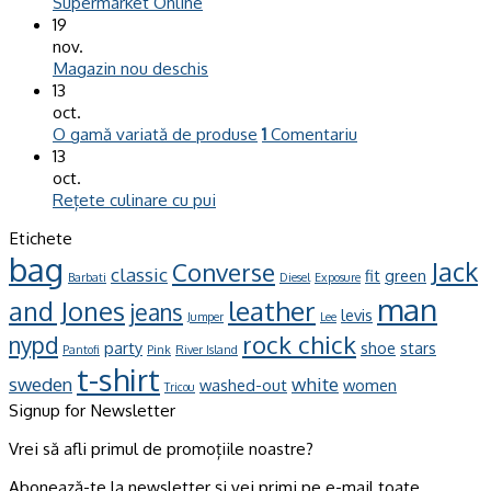
Supermarket Online
19
nov.
Magazin nou deschis
13
oct.
O gamă variată de produse
1
Comentariu
13
oct.
Rețete culinare cu pui
Etichete
bag
Jack
Converse
classic
fit
green
Barbati
Diesel
Exposure
man
leather
and Jones
jeans
levis
Jumper
Lee
rock chick
nypd
party
shoe
stars
Pantofi
Pink
River Island
t-shirt
sweden
white
washed-out
women
Tricou
Signup for Newsletter
Vrei să afli primul de promoțiile noastre?
Abonează-te la newsletter și vei primi pe e-mail toate