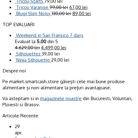
Tricou Starts
79,00
lei
Tricou Varanise
99,00
lei
67,00
lei
Blugi Slim Noisy
130,00
lei
89,00
lei
TOP EVALUARI
Weekend in San Fransico 7 days
Evaluat la
5.00
din 5
4.629,00
lei
4.499,00
lei
Silhouettez
39,00
lei
Ninja Silhouette
29,00
lei
Despre noi
Pe market.smartcash.store găsești cele mai bune produse
alimentare și non-alimentare la prețuri avantajoase.
Va asteptam si in
magazinele noastre
din Bucuresti, Voluntari,
Ploiesti si Brasov.
Articole Recente
29
apr.