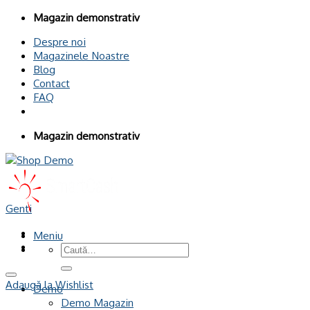
Omiteți
Magazin demonstrativ
conținutul
Despre noi
Magazinele Noastre
Blog
Contact
FAQ
Magazin demonstrativ
Genti
Meniu
Caută
după:
Adaugă la Wishlist
Demo
Demo Magazin