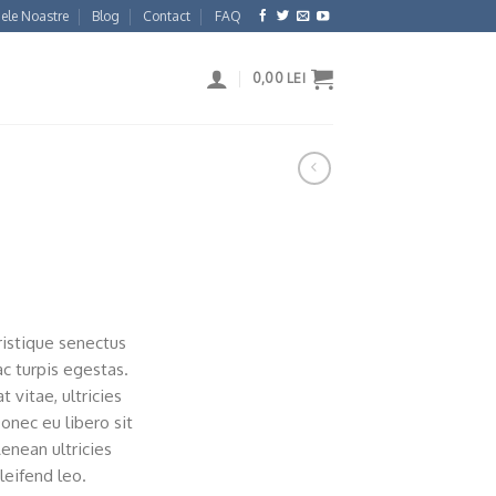
ele Noastre
Blog
Contact
FAQ
0,00
LEI
ristique senectus
c turpis egestas.
 vitae, ultricies
onec eu libero sit
nean ultricies
leifend leo.