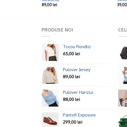
89,00
lei
39,0
PRODUSE NOI
CEL
Tricou Rondliz
65,00
lei
Pulover Jersey
89,00
lei
Pulover Harizsa
88,00
lei
Pantofi Exposure
299,00
lei