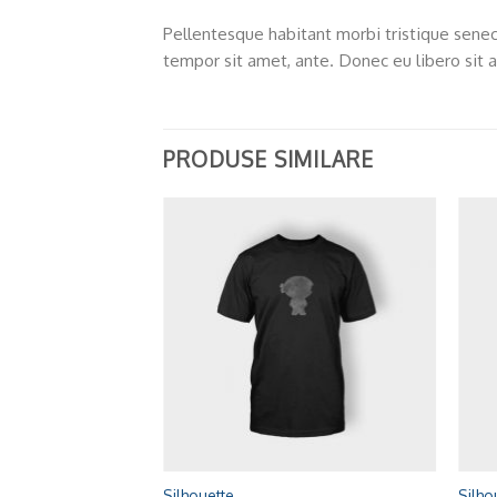
Pellentesque habitant morbi tristique senec
tempor sit amet, ante. Donec eu libero sit 
PRODUSE SIMILARE
Adaugă
la
Wishlist
+
+
Silhouette
Silho