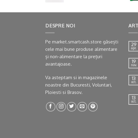
DESPRE NOI
ART
Pe market.smartcash.store găsești
29
cele mai bune produse alimentare
apr.
și non-alimentare la prețuri
19
avantajoase.
nov.
Va asteptam si in
magazinele
13
oct.
noastre
din Bucuresti, Voluntari,
Ploiesti si Brasov.
13
oct.