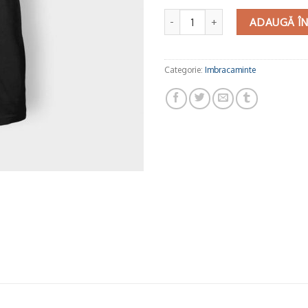
Cantitate Ivy Silhouette
ADAUGĂ ÎN
Categorie:
Imbracaminte