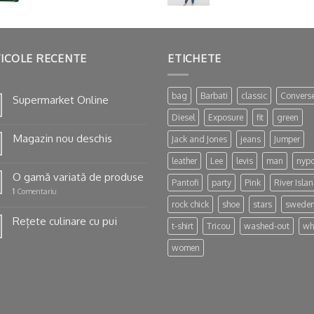
ICOLE RECENTE
ETICHETE
bag
Barbati
classic
Convers
Supermarket Online
Diesel
Exposure
fit
green
Magazin nou deschis
Jack and Jones
jeans
Jumper
leather
Lee
levis
man
nyp
O gamă variată de produse
Pantofi
party
Pink
River Isla
1
Comentariu
rock chick
shoe
stars
swede
Rețete culinare cu pui
t-shirt
Tricou
washed-out
wh
women