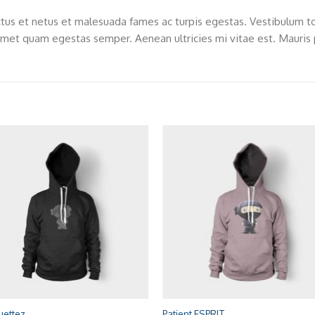
tus et netus et malesuada fames ac turpis egestas. Vestibulum tort
amet quam egestas semper. Aenean ultricies mi vitae est. Mauris p
Adaugă
Ada
la
l
Wishlist
Wish
+
uettez
Patient ESPRIT