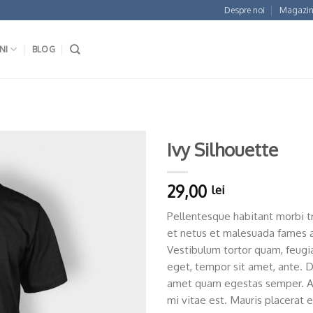
Despre noi
Magazin
NI
BLOG
Ivy Silhouette
Adaugă
29,00
lei
la
Wishlist
Pellentesque habitant morbi t
et netus et malesuada fames a
Vestibulum tortor quam, feugiat
eget, tempor sit amet, ante. D
amet quam egestas semper. Ae
mi vitae est. Mauris placerat e