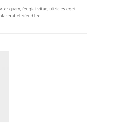
or quam, feugiat vitae, ultricies eget,
lacerat eleifend leo.
ugă
a
list