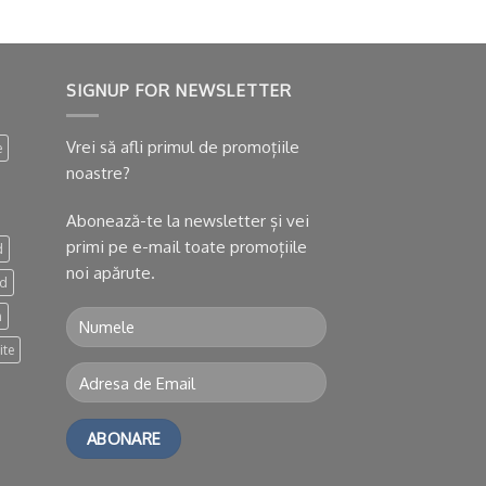
SIGNUP FOR NEWSLETTER
Vrei să afli primul de promoțiile
e
noastre?
Abonează-te la newsletter și vei
primi pe e-mail toate promoțiile
d
noi apărute.
nd
n
ite