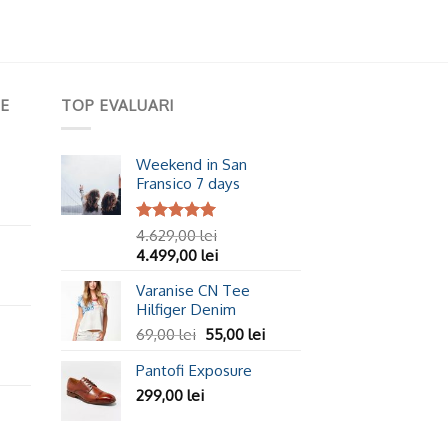
E
TOP EVALUARI
Weekend in San
Fransico 7 days
Evaluat la
4.629,00
lei
5.00
din 5
4.499,00
lei
Varanise CN Tee
Hilfiger Denim
69,00
lei
55,00
lei
Pantofi Exposure
299,00
lei