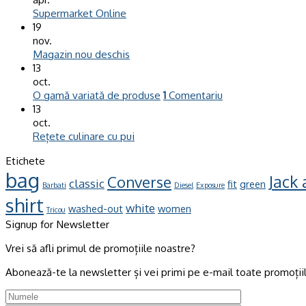
Supermarket Online
19
nov.
Magazin nou deschis
13
oct.
O gamă variată de produse
1
Comentariu
13
oct.
Rețete culinare cu pui
Etichete
bag
Jack
Converse
classic
fit
green
Barbati
Diesel
Exposure
shirt
white
washed-out
women
Tricou
Signup for Newsletter
Vrei să afli primul de promoțiile noastre?
Abonează-te la newsletter și vei primi pe e-mail toate promoțiil