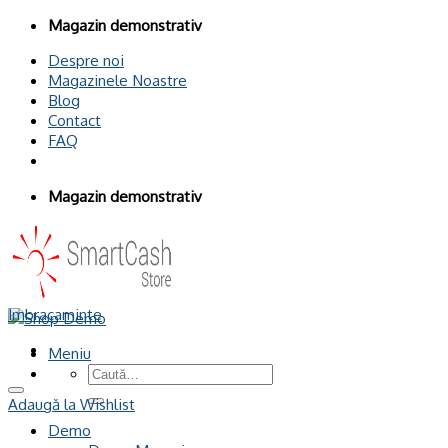
Omiteți
Magazin demonstrativ
conținutul
Despre noi
Magazinele Noastre
Blog
Contact
FAQ
Magazin demonstrativ
Imbracaminte
Meniu
Caută
după:
Adaugă la Wishlist
Demo