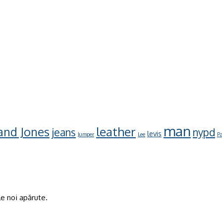
man
leather
 and Jones
jeans
nypd
levis
Jumper
Lee
Pa
e noi apărute.