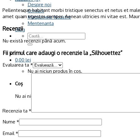
Despre noi
Pellentesque habitant morbi tristique senectus et netus et males
Contact
amet quam egestas semper. Aenean ultricies mi vitae est. Mauri
Magazinele Noastre
Mentenanta
Recenzii
Blog
Caută
Nu există recenzii până acum.
după:
Fii primul care adaugi o recenzie la „Silhouettez”
0,00
lei
Evaluarea ta
*
Nu ai niciun produs în coș.
Coș
Nu ai niciun produs în coș.
Recenzia ta
*
Nume
*
Email
*