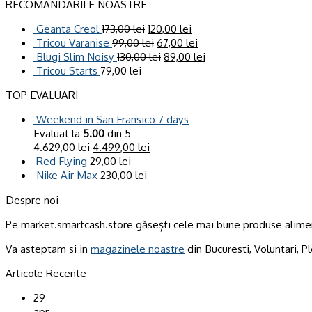
RECOMANDARILE NOASTRE
Geanta Creol
173,00
lei
120,00
lei
Tricou Varanise
99,00
lei
67,00
lei
Blugi Slim Noisy
130,00
lei
89,00
lei
Tricou Starts
79,00
lei
TOP EVALUARI
Weekend in San Fransico 7 days
Evaluat la
5.00
din 5
4.629,00
lei
4.499,00
lei
Red Flying
29,00
lei
Nike Air Max
230,00
lei
Despre noi
Pe market.smartcash.store găsești cele mai bune produse alimen
Va asteptam si in
magazinele noastre
din Bucuresti, Voluntari, Pl
Articole Recente
29
apr.