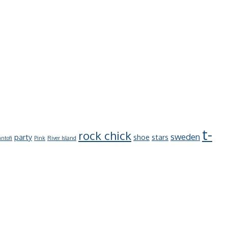
t-
rock chick
sweden
party
shoe
stars
ntofi
Pink
River Island