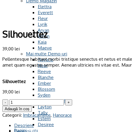
Demo Magazin
Elettra
Everett
Fleur
Lyrik
Aryan
Silhouettez
Joslyn
Kaia
Maeve
39,00
lei
Mai multe Demo-uri
Pellentesque habitant morbi tristique senectus et netus et males
Novalie
amet quam egestas semper. Aenean ultricies mi vitae est. Mauri
Noor
Reeve
Blanche
Silhouettez
Ember
Blossom
39,00
lei
Syden
Site de Prezentare
Cantitate
Layton
Silhouettez
Adaugă în coș
Tally
Categorii:
Imbracaminte
,
Hanorace
Estern
Desiree
Descriere
Pagini
Recenzii (0)