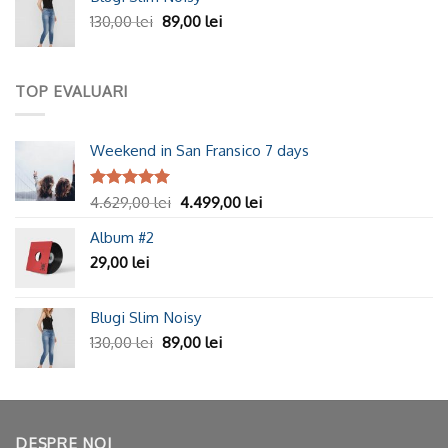
130,00
lei
89,00
lei
TOP EVALUARI
Weekend in San Fransico 7 days
Evaluat la
4.629,00
lei
4.499,00
lei
5.00
din 5
Album #2
29,00
lei
Blugi Slim Noisy
130,00
lei
89,00
lei
DESPRE NOI