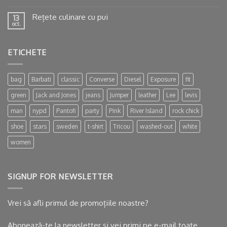
Rețete culinare cu pui
13
oct.
ETICHETE
bag
Barbati
classic
Converse
Diesel
Exposure
fit
green
Jack and Jones
jeans
Jumper
leather
Lee
levis
man
nypd
Pantofi
party
Pink
River Island
rock chick
shoe
stars
sweden
t-shirt
Tricou
washed-out
white
women
SIGNUP FOR NEWSLETTER
Vrei să afli primul de promoțiile noastre?
Abonează-te la newsletter și vei primi pe e-mail toate