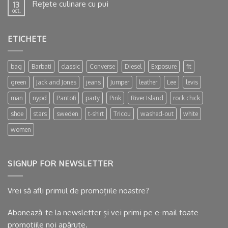
Rețete culinare cu pui
13
oct.
ETICHETE
bag
Barbati
classic
Converse
Diesel
Exposure
fit
green
Jack and Jones
jeans
Jumper
leather
Lee
levis
man
nypd
Pantofi
party
Pink
River Island
rock chick
shoe
stars
sweden
t-shirt
Tricou
washed-out
white
women
SIGNUP FOR NEWSLETTER
Vrei să afli primul de promoțiile noastre?
Abonează-te la newsletter și vei primi pe e-mail toate
promoțiile noi apărute.