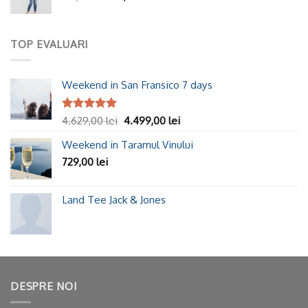
TOP EVALUARI
Weekend in San Fransico 7 days
Evaluat la
4.629,00
lei
4.499,00
lei
5.00
din 5
Weekend in Taramul Vinului
729,00
lei
Land Tee Jack & Jones
DESPRE NOI