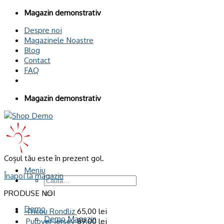
Omiteți
Magazin demonstrativ
conținutul
Despre noi
Magazinele Noastre
Blog
Contact
FAQ
Magazin demonstrativ
Coșul tău este în prezent gol.
Meniu
Înapoi la magazin
Caută
după:
PRODUSE NOI
Demo
Tricou Rondliz
65,00
lei
Demo Magazin
Pulover Jersey
89,00
lei