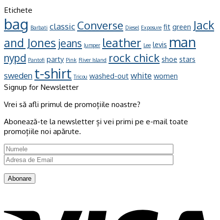
Etichete
bag
Jack
Converse
classic
fit
green
Barbati
Diesel
Exposure
man
leather
and Jones
jeans
levis
Jumper
Lee
rock chick
nypd
party
shoe
stars
Pantofi
Pink
River Island
t-shirt
sweden
white
washed-out
women
Tricou
Signup for Newsletter
Vrei să afli primul de promoțiile noastre?
Abonează-te la newsletter și vei primi pe e-mail toate
promoțiile noi apărute.