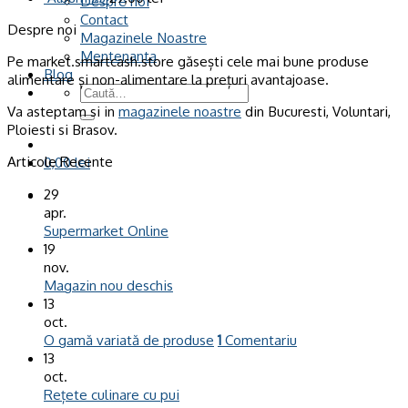
Despre noi
Contact
Despre noi
Magazinele Noastre
Mentenanta
Pe market.smartcash.store găsești cele mai bune produse
Blog
alimentare și non-alimentare la prețuri avantajoase.
Caută
după:
Va asteptam si in
magazinele noastre
din Bucuresti, Voluntari,
Ploiesti si Brasov.
Articole Recente
0,00
lei
29
apr.
Supermarket Online
19
nov.
Magazin nou deschis
13
oct.
O gamă variată de produse
1
Comentariu
13
oct.
Rețete culinare cu pui