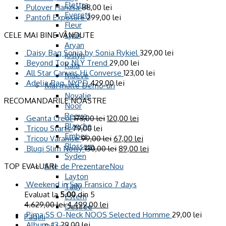
Elettra
Pulover Harizsa
88,00
lei
Everett
Pantofi Exposure
299,00
lei
Fleur
CELE MAI BINE VÂNDUTE
Lyrik
Aryan
Daisy Bag Sonia by Sonia Rykiel
329,00
lei
Joslyn
Beyond Top NLY Trend
29,00
lei
Kaia
All Star Canvas Hi Converse
123,00
lei
Maeve
Adelia Bag, NYPD
429,00
lei
Mai multe Demo-uri
Novalie
RECOMANDARILE NOASTRE
Noor
Reeve
Geanta Creol
173,00
lei
120,00
lei
Blanche
Tricou Starts
79,00
lei
Ember
Tricou Varanise
99,00
lei
67,00
lei
Blossom
Blugi Slim Noisy
130,00
lei
89,00
lei
Syden
Site de Prezentare
TOP EVALUARI
Layton
Weekend in San Fransico 7 days
Tally
Evaluat la
5.00
din 5
Estern
4.629,00
lei
4.499,00
lei
Desiree
Pima SS O-Neck NOOS Selected Homme
29,00
lei
Pagini
Album #3
29,00
lei