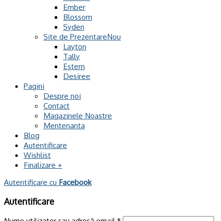
Ember
Blossom
Syden
Site de Prezentare
Layton
Tally
Estern
Desiree
Pagini
Despre noi
Contact
Magazinele Noastre
Mentenanta
Blog
Autentificare
Wishlist
Finalizare
+
Autentificare cu
Facebook
Autentificare
Nume utilizator sau adresă email
*