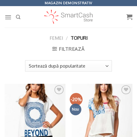
Omiteți
MAGAZIN DEMONSTRATIV
conținutul
FEMEI
/
TOPURI
FILTREAZĂ
-20%
Adaugă
Adaugă
la
la
Wishlist
Wishlist
Nou