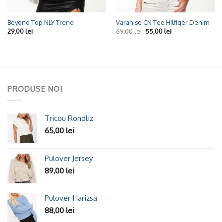
Beyond Top NLY Trend
Varanise CN Tee Hilfiger Denim
29,00
lei
69,00
lei
55,00
lei
PRODUSE NOI
Tricou Rondliz
65,00
lei
Pulover Jersey
89,00
lei
Pulover Harizsa
88,00
lei