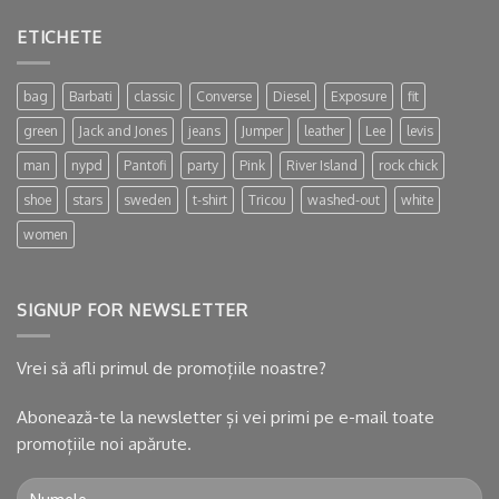
ETICHETE
bag
Barbati
classic
Converse
Diesel
Exposure
fit
green
Jack and Jones
jeans
Jumper
leather
Lee
levis
man
nypd
Pantofi
party
Pink
River Island
rock chick
shoe
stars
sweden
t-shirt
Tricou
washed-out
white
women
SIGNUP FOR NEWSLETTER
Vrei să afli primul de promoțiile noastre?
Abonează-te la newsletter și vei primi pe e-mail toate
promoțiile noi apărute.