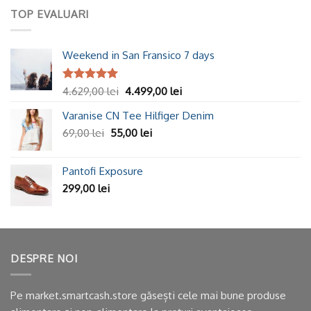
TOP EVALUARI
Weekend in San Fransico 7 days
Evaluat la
4.629,00
lei
4.499,00
lei
5.00
din 5
Varanise CN Tee Hilfiger Denim
69,00
lei
55,00
lei
Pantofi Exposure
299,00
lei
DESPRE NOI
Pe market.smartcash.store găsești cele mai bune produse