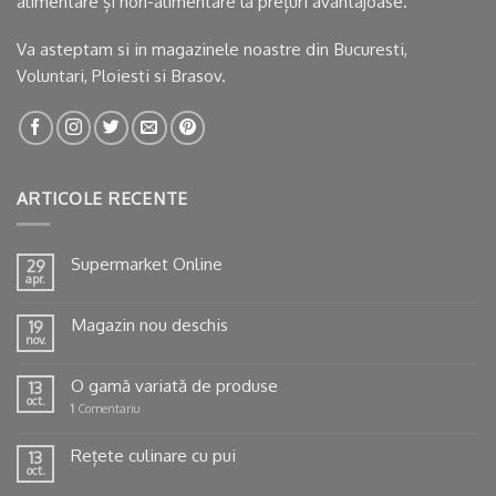
alimentare și non-alimentare la prețuri avantajoase.
Va asteptam si in
magazinele noastre
din Bucuresti,
Voluntari, Ploiesti si Brasov.
ARTICOLE RECENTE
Supermarket Online
29
apr.
Magazin nou deschis
19
nov.
O gamă variată de produse
13
oct.
1
Comentariu
Rețete culinare cu pui
13
oct.