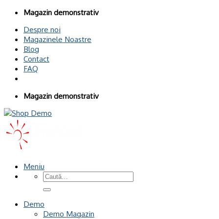
Omiteți
Magazin demonstrativ
conținutul
Despre noi
Magazinele Noastre
Blog
Contact
FAQ
Magazin demonstrativ
Meniu
Caută
după:
Demo
Demo Magazin