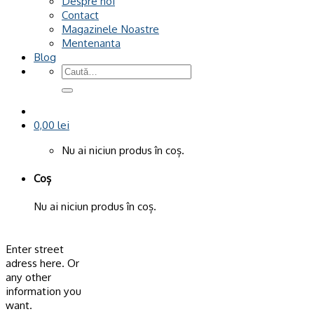
Despre noi
Contact
Magazinele Noastre
Mentenanta
Blog
Caută
după:
0,00
lei
Nu ai niciun produs în coș.
Coș
Nu ai niciun produs în coș.
Enter street
adress here. Or
any other
information you
want.