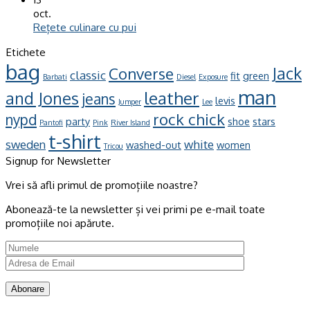
oct.
Rețete culinare cu pui
Etichete
bag
Jack
Converse
classic
fit
green
Barbati
Diesel
Exposure
man
leather
and Jones
jeans
levis
Jumper
Lee
rock chick
nypd
party
shoe
stars
Pantofi
Pink
River Island
t-shirt
sweden
white
washed-out
women
Tricou
Signup for Newsletter
Vrei să afli primul de promoțiile noastre?
Abonează-te la newsletter și vei primi pe e-mail toate
promoțiile noi apărute.