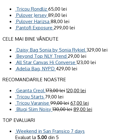
Tricou Rondliz
65,00
lei
Pulover Jersey
89,00
lei
Pulover Harizsa
88,00
lei
Pantofi Exposure
299,00
lei
CELE MAI BINE VÂNDUTE
Daisy Bag Sonia by Sonia Rykiel
329,00
lei
Beyond Top NLY Trend
29,00
lei
All Star Canvas Hi Converse
123,00
lei
Adelia Bag, NYPD
429,00
lei
RECOMANDARILE NOASTRE
Geanta Creol
173,00
lei
120,00
lei
Tricou Starts
79,00
lei
Tricou Varanise
99,00
lei
67,00
lei
Blugi Slim Noisy
130,00
lei
89,00
lei
TOP EVALUARI
Weekend in San Fransico 7 days
Evaluat la
5.00
din 5