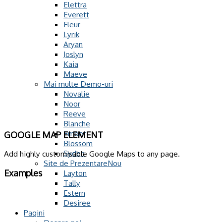
Elettra
Everett
Fleur
Lyrik
Aryan
Joslyn
Kaia
Maeve
Mai multe Demo-uri
Novalie
Noor
Reeve
Blanche
Ember
GOOGLE MAP ELEMENT
Blossom
Syden
Add highly customisable Google Maps to any page.
Site de Prezentare
Examples
Layton
Tally
Estern
Desiree
Pagini