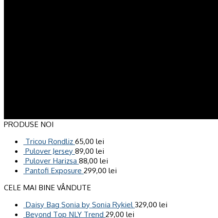
Newsletter signup 2
(insert contact form here)
Newsletter signup 2
(insert contact form here)
These forms are included as Contact Form 7 Presets.
PRODUSE NOI
Tricou Rondliz
65,00
lei
Pulover Jersey
89,00
lei
Pulover Harizsa
88,00
lei
Pantofi Exposure
299,00
lei
CELE MAI BINE VÂNDUTE
Daisy Bag Sonia by Sonia Rykiel
329,00
lei
Beyond Top NLY Trend
29,00
lei