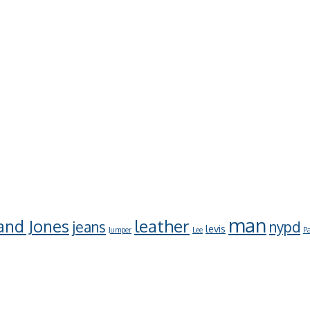
man
leather
 and Jones
jeans
nypd
levis
Jumper
Lee
Pa