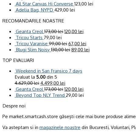
All Star Canvas Hi Converse
123,00
lei
Adelia Bag, NYPD
429,00
lei
RECOMANDARILE NOASTRE
Geanta Creol
173,00
lei
120,00
lei
Tricou Starts
79,00
lei
Tricou Varanise
99,00
lei
67,00
lei
Blugi Slim Noisy
130,00
lei
89,00
lei
TOP EVALUARI
Weekend in San Fransico 7 days
Evaluat la
5.00
din 5
4.629,00
lei
4.499,00
lei
Geanta Creol
173,00
lei
120,00
lei
Beyond Top NLY Trend
29,00
lei
Despre noi
Pe market.smartcash.store găsești cele mai bune produse alimen
Va asteptam si in
magazinele noastre
din Bucuresti, Voluntari, Pl