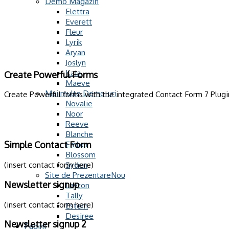
Demo Magazin
Elettra
Everett
Fleur
Lyrik
Aryan
Joslyn
Kaia
Create Powerful Forms
Maeve
Mai multe Demo-uri
Create Powerful forms with the integrated Contact Form 7 Plugi
Novalie
Noor
Reeve
Blanche
Ember
Simple Contact Form
Blossom
(insert contact form here)
Syden
Site de Prezentare
Newsletter signup
Layton
Tally
(insert contact form here)
Estern
Desiree
Newsletter signup 2
Pagini