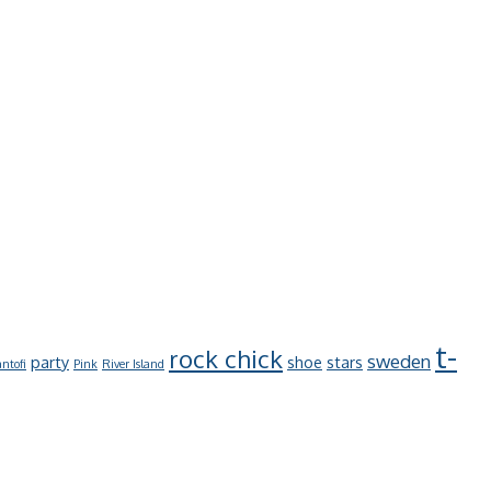
t-
rock chick
sweden
party
shoe
stars
ntofi
Pink
River Island