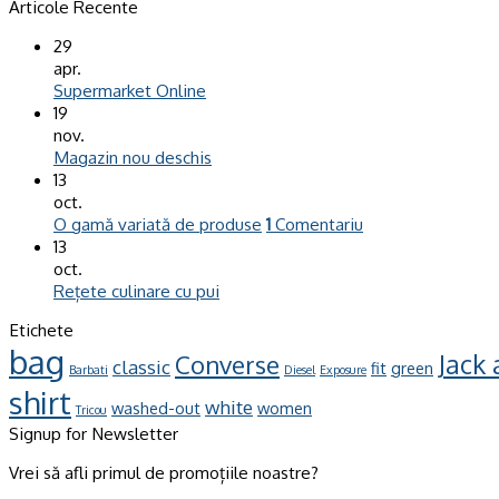
Articole Recente
29
apr.
Supermarket Online
19
nov.
Magazin nou deschis
13
oct.
O gamă variată de produse
1
Comentariu
13
oct.
Rețete culinare cu pui
Etichete
bag
Jack
Converse
classic
fit
green
Barbati
Diesel
Exposure
shirt
white
washed-out
women
Tricou
Signup for Newsletter
Vrei să afli primul de promoțiile noastre?