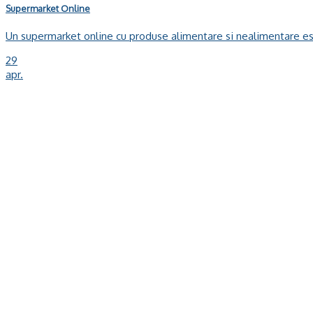
Supermarket Online
Un supermarket online cu produse alimentare si nealimentare este 
29
apr.