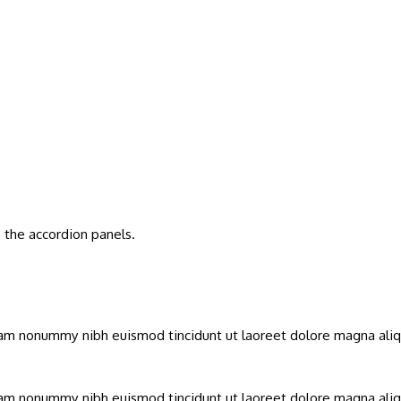
 the accordion panels.
diam nonummy nibh euismod tincidunt ut laoreet dolore magna ali
diam nonummy nibh euismod tincidunt ut laoreet dolore magna ali