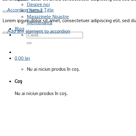
Despre noi
Accordion Item 2 Title
Contact
Magazinele Noastre
Lorem ipsum dolor sit amet, consectetuer adipiscing elit, sed 
Mentenanta
Blog
Add any element to accordion
Caută
după:
0,00
lei
Nu ai niciun produs în coș.
Coș
Nu ai niciun produs în coș.