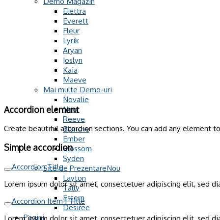
Demo Magazin
Elettra
Everett
Fleur
Lyrik
Aryan
Joslyn
Kaia
Maeve
Mai multe Demo-uri
Novalie
Accordion element
Noor
Reeve
Create beautiful accordion sections. You can add any element to
Blanche
Ember
Simple accordion
Blossom
Syden
Accordion Title
Site de Prezentare
Layton
Lorem ipsum dolor sit amet, consectetuer adipiscing elit, sed 
Tally
Estern
Accordion Item 1 Title
Desiree
Pagini
Lorem ipsum dolor sit amet, consectetuer adipiscing elit, sed 