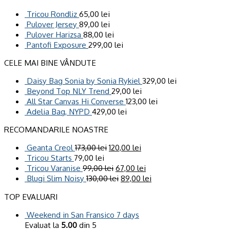
Tricou Rondliz
65,00
lei
Pulover Jersey
89,00
lei
Pulover Harizsa
88,00
lei
Pantofi Exposure
299,00
lei
CELE MAI BINE VÂNDUTE
Daisy Bag Sonia by Sonia Rykiel
329,00
lei
Beyond Top NLY Trend
29,00
lei
All Star Canvas Hi Converse
123,00
lei
Adelia Bag, NYPD
429,00
lei
RECOMANDARILE NOASTRE
Geanta Creol
173,00
lei
120,00
lei
Tricou Starts
79,00
lei
Tricou Varanise
99,00
lei
67,00
lei
Blugi Slim Noisy
130,00
lei
89,00
lei
TOP EVALUARI
Weekend in San Fransico 7 days
Evaluat la
5.00
din 5