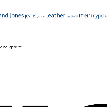
man
leather
 and Jones
jeans
nypd
levis
Jumper
Lee
Pa
e noi apărute.