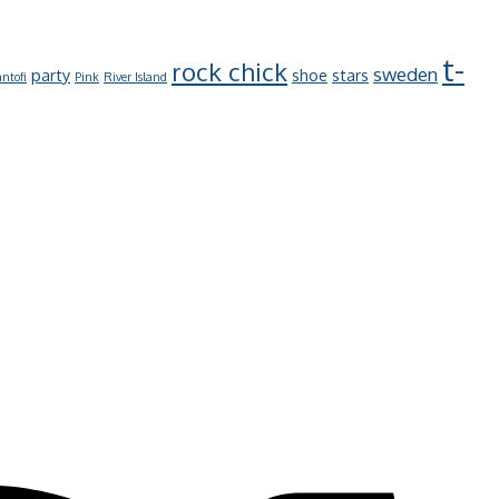
t-
rock chick
sweden
party
shoe
stars
ntofi
Pink
River Island