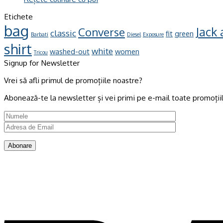
Etichete
bag
Jack
Converse
classic
fit
green
Barbati
Diesel
Exposure
shirt
white
washed-out
women
Tricou
Signup for Newsletter
Vrei să afli primul de promoțiile noastre?
Abonează-te la newsletter și vei primi pe e-mail toate promoțiil