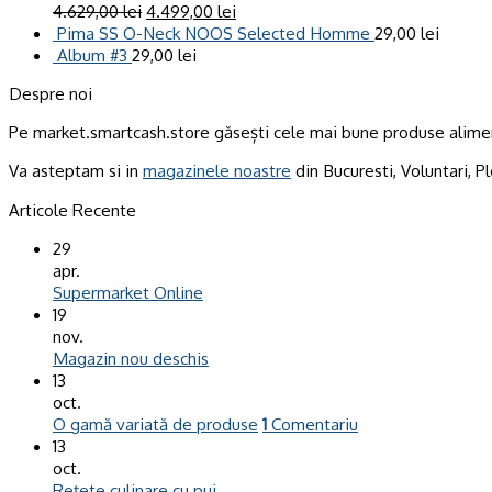
4.629,00
lei
4.499,00
lei
Pima SS O-Neck NOOS Selected Homme
29,00
lei
Album #3
29,00
lei
Despre noi
Pe market.smartcash.store găsești cele mai bune produse alimen
Va asteptam si in
magazinele noastre
din Bucuresti, Voluntari, Pl
Articole Recente
29
apr.
Supermarket Online
19
nov.
Magazin nou deschis
13
oct.
O gamă variată de produse
1
Comentariu
13
oct.
Rețete culinare cu pui