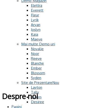
Demo Magazin
Elettra
Everett
Fleur
Lyrik
Aryan
Joslyn
Kaia
Maeve
Mai multe Demo-uri
Novalie
Noor
Reeve
Blanche
Ember
Blossom
Syden
Site de Prezentare
Layton
Tally
Despre noi
Estern
Desiree
Pagini