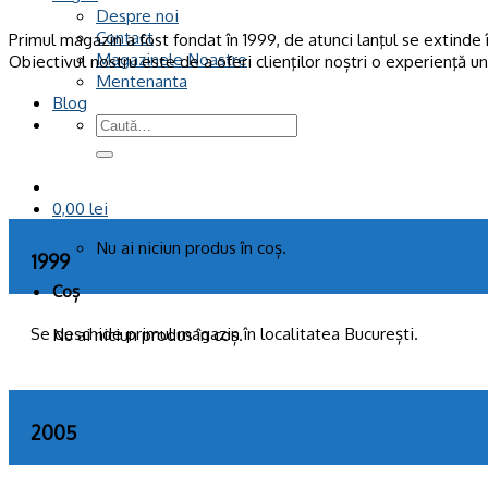
Despre noi
Contact
Primul magazin a fost fondat în 1999, de atunci lanţul se extinde
Magazinele Noastre
Obiectivul nostru este de a oferi clienţilor noștri o experienţă 
Mentenanta
Blog
Caută
după:
0,00
lei
Nu ai niciun produs în coș.
1999
Coș
Se deschide primul magazin în localitatea București.
Nu ai niciun produs în coș.
2005